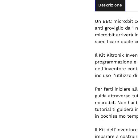
Descrizione
Un BBC micro:bit c
anti groviglio da 1 
micro:bit arriverà 
specificare quale c
Il Kit Kitronik Inv
programmazione e l
dell'inventore cont
incluso l'utilizzo 
Per farti iniziare a
guida attraverso t
micro:bit. Non hai
tutorial ti guiderà
in pochissimo tem
Il Kit dell'invento
imparare a costruire