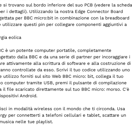
e si trovano sul bordo inferiore del suo PCB (vedere la scheda
per i dettagli). Utilizzando la nostra Edge Connector Board
ettata per BBC micro:bit in combinazione con la breadboard
le utilizzare questi pin per collegare componenti aggiuntivi a
gia eolica
 BBC è un potente computer portatile, completamente
ettato dalla BBC e da una serie di partner per incoraggiare i
re attivamente alla scrittura di software e alla costruzione di
nno controllate da esso. Scrivi il tuo codice utilizzando uno
le utilizzo forniti sul sito Web BBC micro: bit, collega il tuo
tuo computer tramite USB, premi il pulsante di compilazione
ia il file scaricato direttamente sul tuo BBC micro: morso. C'è
spositivi Android.
gisci in modalità wireless con il mondo che ti circonda. Usa
y per connetterti a telefoni cellulari e tablet, scattare un
musica nelle tue playlist.