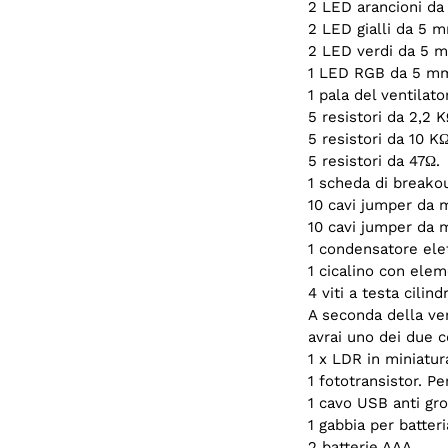
2 LED arancioni d
2 LED gialli da 5 
2 LED verdi da 5 
1 LED RGB da 5 m
1 pala del ventilato
5 resistori da 2,2 K
5 resistori da 10 KΩ
5 resistori da 47Ω.
1 scheda di breako
10 cavi jumper da 
10 cavi jumper da 
1 condensatore elet
1 cicalino con elem
4 viti a testa cilind
A seconda della vers
avrai uno dei due 
1 x LDR in miniatura
1 fototransistor. Pe
1 cavo USB anti gro
1 gabbia per batteri
2 batterie AAA.