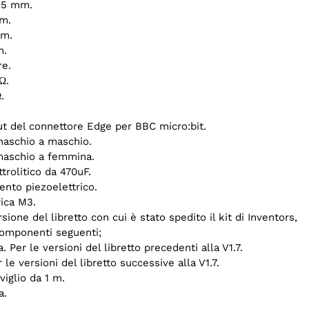
a 5 mm.
mm.
mm.
m.
re.
Ω.
.
ut del connettore Edge per BBC micro:bit.
maschio a maschio.
maschio a femmina.
trolitico da 470uF.
ento piezoelettrico.
rica M3.
ione del libretto con cui è stato spedito il kit di Inventors,
componenti seguenti;
. Per le versioni del libretto precedenti alla V1.7.
r le versioni del libretto successive alla V1.7.
viglio da 1 m.
a.