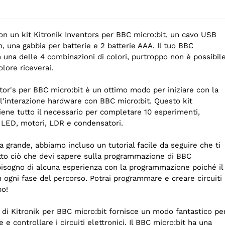
on un kit Kitronik Inventors per BBC micro:bit, un cavo USB
m, una gabbia per batterie e 2 batterie AAA. Il tuo BBC
in una delle 4 combinazioni di colori, purtroppo non è possibil
olore riceverai.
entor's per BBC micro:bit è un ottimo modo per iniziare con la
'interazione hardware con BBC micro:bit. Questo kit
iene tutto il necessario per completare 10 esperimenti,
di LED, motori, LDR e condensatori.
lla grande, abbiamo incluso un tutorial facile da seguire che ti
utto ciò che devi sapere sulla programmazione di BBC
 bisogno di alcuna esperienza con la programmazione poiché il
 in ogni fase del percorso. Potrai programmare e creare circuiti
po!
re di Kitronik per BBC micro:bit fornisce un modo fantastico pe
 e controllare i circuiti elettronici. Il BBC micro:bit ha una