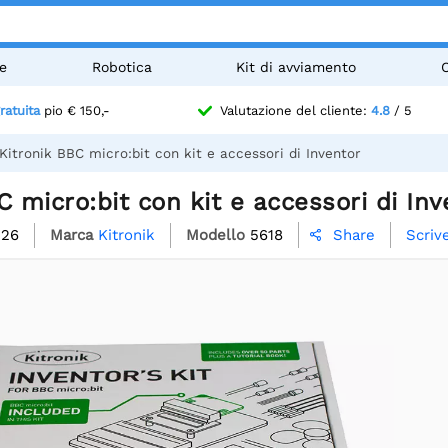
e
Robotica
Kit di avviamento
ratuita
pio € 150,-
Valutazione del cliente:
4.8
/ 5
Kitronik BBC micro:bit con kit e accessori di Inventor
C micro:bit con kit e accessori di Inv
526
Marca
Kitronik
Modello
5618
Scriv
Share
