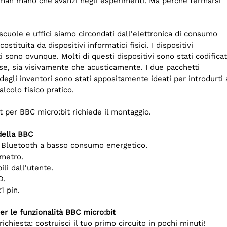
man mano che avanzi negli esperimenti. Ma perché fermarsi
scuole e uffici siamo circondati dall'elettronica di consumo
ostituita da dispositivi informatici fisici. I dispositivi
ti sono ovunque. Molti di questi dispositivi sono stati codificat
se, sia visivamente che acusticamente. I due pacchetti
t degli inventori sono stati appositamente ideati per introdurti 
alcolo fisico pratico.
it per BBC micro:bit richiede il montaggio.
della BBC
 Bluetooth a basso consumo energetico.
metro.
li dall'utente.
D.
1 pin.
per le funzionalità BBC micro:bit
chiesta: costruisci il tuo primo circuito in pochi minuti!