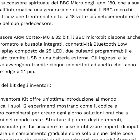
il successore spirituale del BBC Micro degli anni '80, che a sua
 all'informatica una generazione di bambini. Il BBC micro:bit
 tradizione trentennale e lo fa 18 volte più velocemente ed è
o del suo predecessore.
ssore ARM Cortex-M0 a 32 bit, il BBC micro:bit dispone anch
erometro e bussola integrati, connettività Bluetooth Low
isplay composto da 25 LED, due pulsanti programmabili e
to tramite USB o una batteria esterna. Gli ingressi e le
tivo avvengono tramite cinque connettori ad anello che fanno
e edge a 21 pin.
 del kit degli inventori:
 Inventors Kit offre un'ottima introduzione al mondo
sica. I suoi 12 esperimenti mostrano come il codice e
no combinarsi per creare ogni giorno soluzioni pratiche a
mi nel mondo reale. Sfruttare il potere degli elementi,
ensoriale per far accadere le cose e utilizzare importi di input
ttuare un cambiamento graduale sono solo alcune delle cose