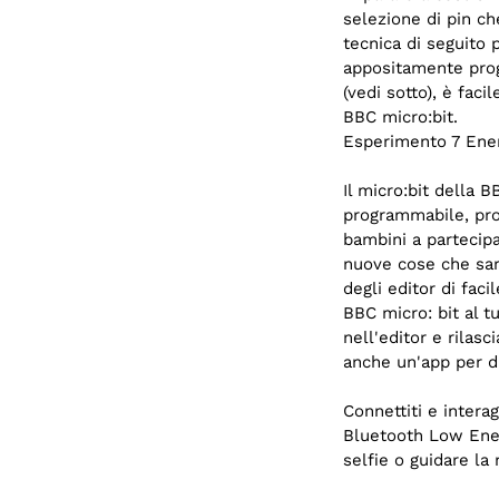
selezione di pin ch
tecnica di seguito 
appositamente prog
(vedi sotto), è faci
BBC micro:bit.
Esperimento 7 Ener
Il micro:bit della
programmabile, prog
bambini a partecipa
nuove cose che sara
degli editor di faci
BBC micro: bit al 
nell'editor e rilasc
anche un'app per di
Connettiti e intera
Bluetooth Low Energ
selfie o guidare la 