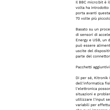
Il BBC micro:bit è 
volta ha introdotto
porta avanti questa
70 volte più piccol
Basato su un proce
di sensori di accel
Energy e USB, un d
può essere alimenta
uscite del disposi
parte del connettor
Pacchetti aggiuntivi
Di per sé, Kitronik
dell'informatica fi
l'elettronica posso
situazioni e proble
utilizzare l'input s
variabili per effe