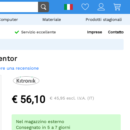
Computer
Materiale
Prodotti stagionali
Imprese
Contatto
Servizio eccellente
entor
ere una recensione
€ 56,10
€ 45,95
escl. I.V.A. (IT)
Nel magazzino esterno
Consegnato in 5 a 7 giorni