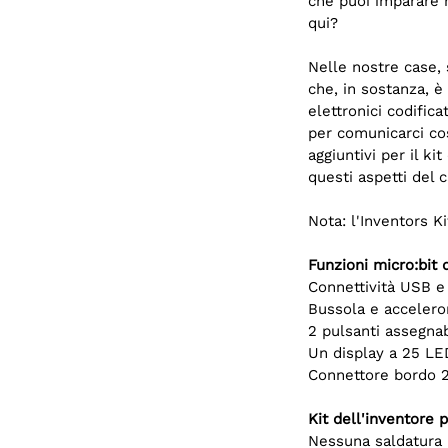
che puoi imparare 
qui?
Nelle nostre case, 
che, in sostanza, è c
elettronici codifica
per comunicarci co
aggiuntivi per il ki
questi aspetti del c
Nota: l'Inventors K
Funzioni micro:bit 
Connettività USB e
Bussola e accelero
2 pulsanti assegnabi
Un display a 25 LE
Connettore bordo 2
Kit dell'inventore 
Nessuna saldatura ri