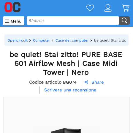

Menu
Opencircuit
Computer
Case del computer
be quiet! Stai zitto! 
be quiet! Stai zitto! PURE BASE
501 Airflow Mesh | Case Midi
Tower | Nero
Codice articolo
BG074
Share

Scrivere una recensione