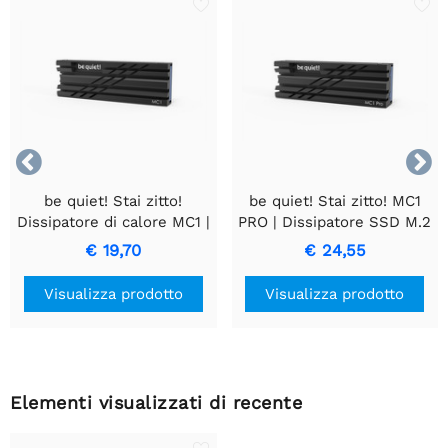


be quiet! Stai zitto!
be quiet! Stai zitto! MC1
Dissipatore di calore MC1 |
PRO | Dissipatore SSD M.2
M.2 SSD | Raffreddamento
| Doppio Dissipatore |
€ 19,70
€ 24,55
passivo | Alluminio | Nero
Alluminio | Nero
Visualizza prodotto
Visualizza prodotto
Elementi visualizzati di recente