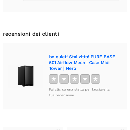
recensioni dei clienti
be quiet! Stai zitto! PURE BASE
501 Airflow Mesh | Case Midi
Tower | Nero
★
★
★
★
★
Fai clic su una stella per lasciare la
tua recensione