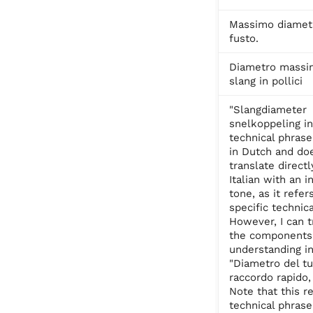
Massimo diamet
fusto.
Diametro massi
slang in pollici
"Slangdiameter
snelkoppeling in
technical phrase
in Dutch and do
translate directl
Italian with an i
tone, as it refer
specific technic
However, I can t
the components 
understanding in 
"Diametro del tu
raccordo rapido, 
Note that this r
technical phrase