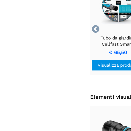

Tubo da giard
Cellfast Smar
diametro 1/2", lun
€ 65,50
50m
Visualizza prod
Elementi visual