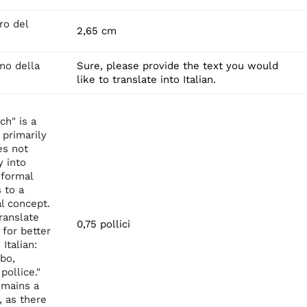
ro del
2,65 cm
mo della
Sure, please provide the text you would
like to translate into Italian.
ch" is a
 primarily
es not
y into
nformal
s to a
al concept.
ranslate
0,75 pollici
for better
Italian:
bo,
pollice."
emains a
, as there