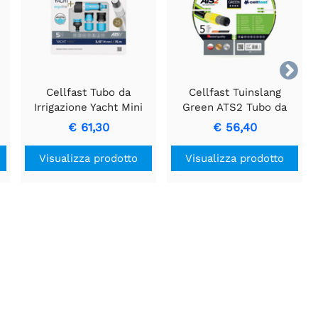

Cellfast Tubo da
Cellfast Tuinslang
Irrigazione Yacht Mini
Green ATS2 Tubo da
9mm 15m
Giardino Resistente 1/2"
€ 61,30
€ 56,40
x 25m
Visualizza prodotto
Visualizza prodotto