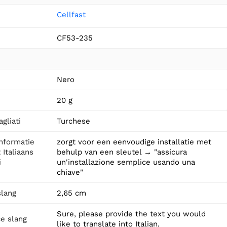
Cellfast
CF53-235
Nero
20 g
agliati
Turchese
informatie
zorgt voor een eenvoudige installatie met
 Italiaans
behulp van een sleutel → "assicura
i
un'installazione semplice usando una
chiave"
slang
2,65 cm
Sure, please provide the text you would
ce slang
like to translate into Italian.