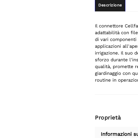
Descrizione
Il connettore Cellf
adattabilità con fil
di vari componenti
applicazioni all'ap
irrigazione. Il suo 
sforzo durante l'in
qualità, promette r
giardinaggio con q
routine in operazio
Proprietà
Informazioni s