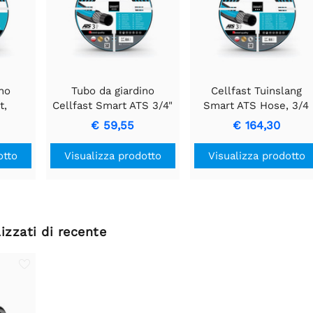
ino
Tubo da giardino
Cellfast Tuinslang
t,
Cellfast Smart ATS 3/4"
Smart ATS Hose, 3/4
ghezza
diametro, tubo da 25 m.
inch, 50 m
€ 59,55
€ 164,30
otto
Visualizza prodotto
Visualizza prodotto
izzati di recente