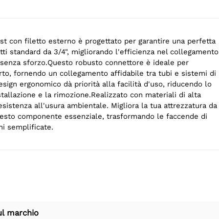
ast con filetto esterno è progettato per garantire una perfetta
etti standard da 3/4", migliorando l'efficienza nel collegamento
 senza sforzo.Questo robusto connettore è ideale per
erto, fornendo un collegamento affidabile tra tubi e sistemi di
design ergonomico dà priorità alla facilità d'uso, riducendo lo
stallazione e la rimozione.Realizzato con materiali di alta
esistenza all'usura ambientale. Migliora la tua attrezzatura da
uesto componente essenziale, trasformando le faccende di
ni semplificate.
ul marchio