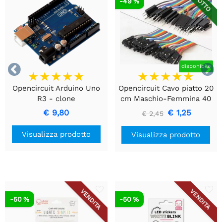
RIDOTTO
-49 %


disponibile
Opencircuit Arduino Uno
Opencircuit Cavo piatto 20
R3 - clone
cm Maschio-Femmina 40
pezzi
€ 9,80
€ 1,25
€ 2,45
Visualizza prodotto
Visualizza prodotto
VENDITA
VENDITA
-50 %
-50 %