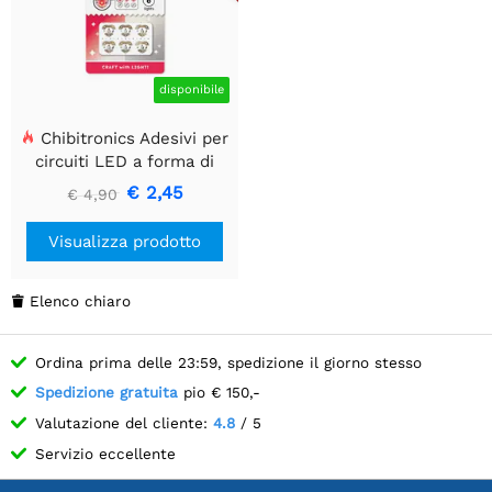
disponibile
Chibitronics Adesivi per
circuiti LED a forma di
cuore bianco (6 adesivi)
€ 2,45
€ 4,90
Visualizza prodotto
Elenco chiaro

Ordina prima delle 23:59, spedizione il giorno stesso
Spedizione gratuita
pio € 150,-
Valutazione del cliente:
4.8
/ 5
Servizio eccellente