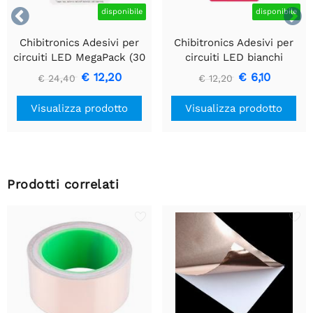


disponibile
disponibile
Chibitronics Adesivi per
Chibitronics Adesivi per
circuiti LED MegaPack (30
circuiti LED bianchi
adesivi) - Rosso, Giallo,
lampeggianti (6 adesivi)
€ 12,20
€ 6,10
€ 24,40
€ 12,20
Blu, Rosa, Arancione,
Verde e Bianco
Visualizza prodotto
Visualizza prodotto
Prodotti correlati