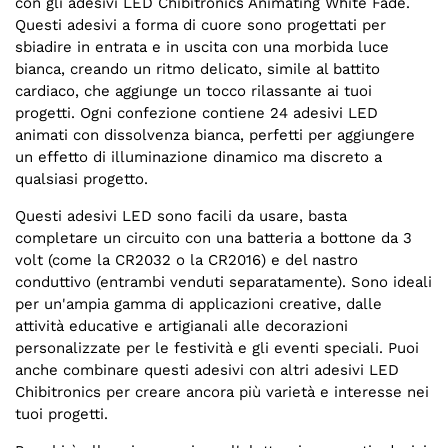
con gli adesivi LED Chibitronics Animating White Fade.
Questi adesivi a forma di cuore sono progettati per
sbiadire in entrata e in uscita con una morbida luce
bianca, creando un ritmo delicato, simile al battito
cardiaco, che aggiunge un tocco rilassante ai tuoi
progetti. Ogni confezione contiene 24 adesivi LED
animati con dissolvenza bianca, perfetti per aggiungere
un effetto di illuminazione dinamico ma discreto a
qualsiasi progetto.
Questi adesivi LED sono facili da usare, basta
completare un circuito con una batteria a bottone da 3
volt (come la CR2032 o la CR2016) e del nastro
conduttivo (entrambi venduti separatamente). Sono ideali
per un'ampia gamma di applicazioni creative, dalle
attività educative e artigianali alle decorazioni
personalizzate per le festività e gli eventi speciali. Puoi
anche combinare questi adesivi con altri adesivi LED
Chibitronics per creare ancora più varietà e interesse nei
tuoi progetti.