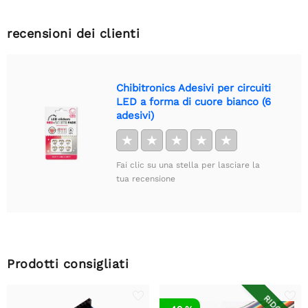
recensioni dei clienti
Chibitronics Adesivi per circuiti
LED a forma di cuore bianco (6
adesivi)
★
★
★
★
★
Fai clic su una stella per lasciare la
tua recensione
Prodotti consigliati