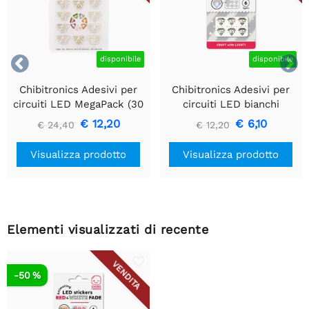


disponibile
disponibile
Chibitronics Adesivi per
Chibitronics Adesivi per
circuiti LED MegaPack (30
circuiti LED bianchi
adesivi) - Rosso, Giallo,
lampeggianti (6 adesivi)
€ 12,20
€ 6,10
€ 24,40
€ 12,20
Blu, Rosa, Arancione,
Verde e Bianco
Visualizza prodotto
Visualizza prodotto
Elementi visualizzati di recente
VENDITA
-50 %