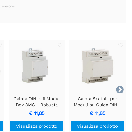
ecensione

Gainta DIN-rail Modul
Gainta Scatola per
M
Box 3MG - Robusta
Moduli su Guida DIN -
S
Scatola per Circuiti
4MG: Organizzazione
€ 11,85
€ 11,85
e
Elettronici
Elettronica Semplificata
:
Visualizza prodotto
Visualizza prodotto