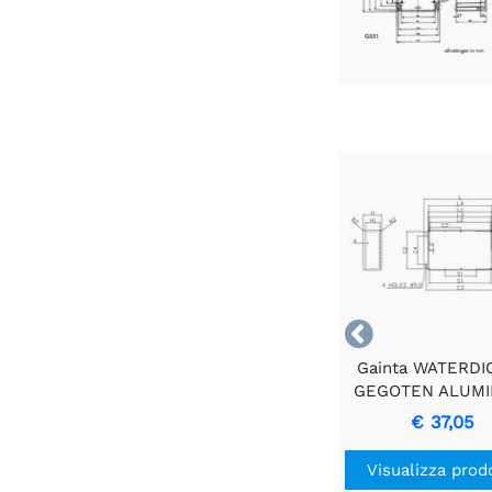

Gainta WATERDI
GEGOTEN ALUMI
BEHUIZING MET 
€ 37,05
traducido al itali
manera informal s
Visualizza prod
"ALLOGGIAMENT