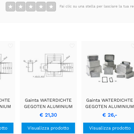
★
★
★
★
★
Fai clic su una stella per lasciare la tua r
CHTE
Gainta WATERDICHTE
Gainta WATERDICHTE
NIUM
GEGOTEN ALUMINIUM
GEGOTEN ALUMINIU
FLENS
BEHUIZING MET FLENS
BEHUIZING MET FLEN
€ 21,30
€ 26,-
ano de
traducido al italiano de
traducido al italiano d
ería:
manera informal sería:
manera informal sería
otto
Visualizza prodotto
Visualizza prodotto
O IN
"ALLOGGIAMENTO IN
"ALLOGGIAMENTO IN