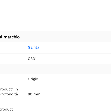
ul marchio
Gainta
G331
Grigio
roduct" in
"Profondità
80 mm
product