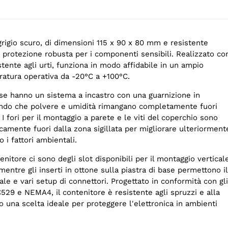
grigio scuro, di dimensioni 115 x 90 x 80 mm e resistente
a protezione robusta per i componenti sensibili. Realizzato co
tente agli urti, funziona in modo affidabile in un ampio
ratura operativa da -20°C a +100°C.
ase hanno un sistema a incastro con una guarnizione in
ndo che polvere e umidità rimangano completamente fuori
. I fori per il montaggio a parete e le viti del coperchio sono
icamente fuori dalla zona sigillata per migliorare ulteriorment
 i fattori ambientali.
enitore ci sono degli slot disponibili per il montaggio vertical
entre gli inserti in ottone sulla piastra di base permettono il
le e vari setup di connettori. Progettato in conformità con gli
529 e NEMA4, il contenitore è resistente agli spruzzi e alla
 una scelta ideale per proteggere l'elettronica in ambienti