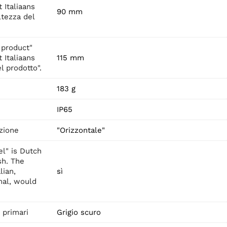
 Italiaans
90 mm
ltezza del
 product"
 Italiaans
115 mm
l prodotto".
183 g
IP65
zione
"Orizzontale"
l" is Dutch
ish. The
lian,
sì
mal, would
i primari
Grigio scuro