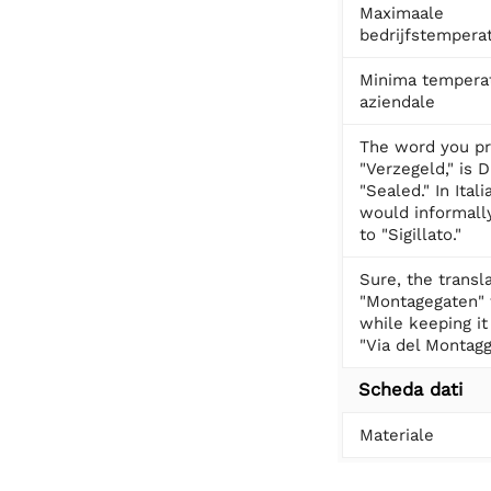
Maximaale
bedrijfstempera
Minima tempera
aziendale
The word you pr
"Verzegeld," is 
"Sealed." In Itali
would informally
to "Sigillato."
Sure, the transl
"Montagegaten" t
while keeping it
"Via del Montagg
Scheda dati
Materiale