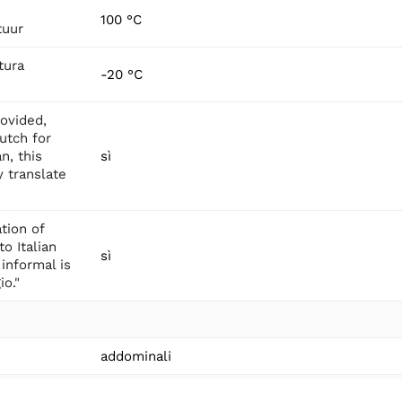
100 °C
tuur
tura
-20 °C
ovided,
Dutch for
an, this
sì
 translate
ation of
o Italian
sì
 informal is
io."
addominali