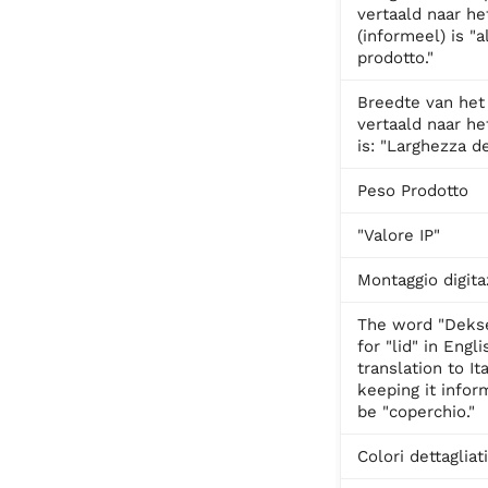
vertaald naar het
(informeel) is "a
prodotto."
Breedte van het
vertaald naar het
is: "Larghezza de
Peso Prodotto
"Valore IP"
Montaggio digita
The word "Dekse
for "lid" in Engl
translation to Ita
keeping it infor
be "coperchio."
Colori dettagliat