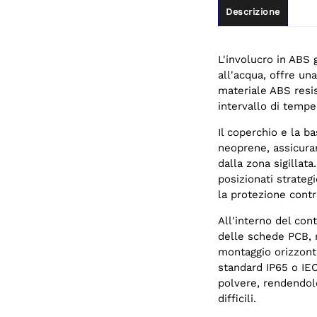
Descrizione
L'involucro in ABS 
all'acqua, offre un
materiale ABS resis
intervallo di tempe
Il coperchio e la b
neoprene, assicura
dalla zona sigillata
posizionati strateg
la protezione contro
All'interno del cont
delle schede PCB, m
montaggio orizzonta
standard IP65 o IEC
polvere, rendendolo
difficili.