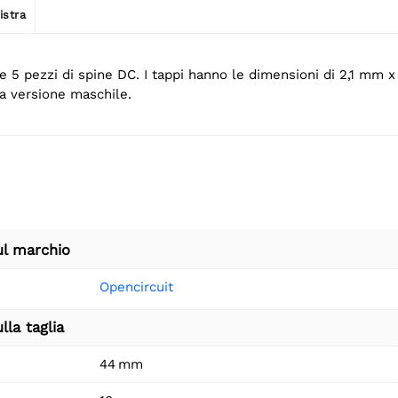
istra
 5 pezzi di spine DC. I tappi hanno le dimensioni di 2,1 mm x
a versione maschile.
ul marchio
Opencircuit
lla taglia
44 mm