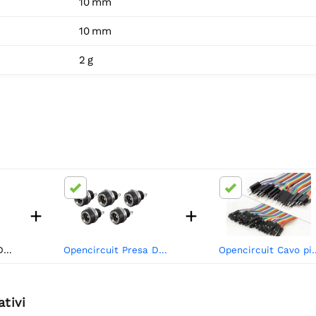
10 mm
10 mm
2 g
+
+
Opencircuit Spina DC maschio 2.1x5.5mm - 5 pezzi
Opencircuit Presa DC incorporata 5,5mm x 2,1mm - 5 pezzi
Opencircuit Cavo piatto 20 
ativi