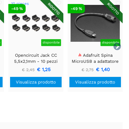
10 pieces
O
RIDOTTO
RIDOTTO
-49 %
-49 %
e
disponibile
disponibile

Opencircuit Jack CC
Adafruit Spina
5,5x2,1mm - 10 pezzi
MicroUSB a adattatore
jack cilindrico CC da 5,5
€ 1,25
€ 1,40
€ 2,45
€ 2,75
/ 2,1 mm
Visualizza prodotto
Visualizza prodotto