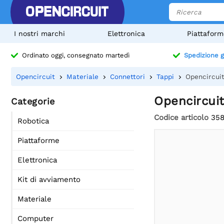
I nostri marchi
Elettronica
Piattaform
Ordinato oggi, consegnato martedì
Spedizione g
Opencircuit
Materiale
Connettori
Tappi
Opencircui
Opencircui
Categorie
Codice articolo
358
Robotica
Piattaforme
Elettronica
Kit di avviamento
Materiale
Computer