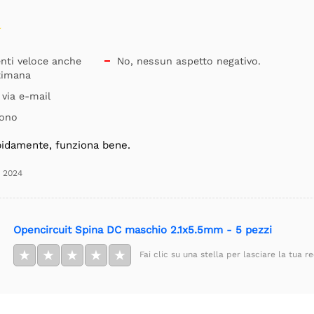
enti veloce anche
No, nessun aspetto negativo.

ttimana
 via e-mail
uono
idamente, funziona bene.
o 2024
Opencircuit Spina DC maschio 2.1x5.5mm - 5 pezzi
★
★
★
★
★
Fai clic su una stella per lasciare la tua r