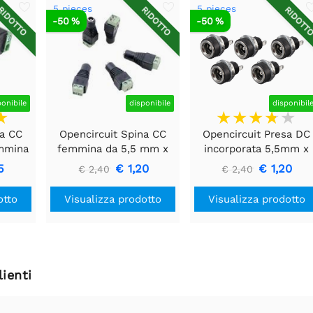
5 pieces
5 pieces
IDOTTO
RIDOTTO
RIDOTT
-50 %
-50 %
ponibile
disponibile
disponibil
na CC
Opencircuit Spina CC
Opencircuit Presa DC
emmina
femmina da 5,5 mm x
incorporata 5,5mm x
m alla
2,1 mm alla morsettiera
2,1mm - 5 pezzi
5
€ 1,20
€ 1,20
€ 2,40
€ 2,40
- 5 pezzi
otto
Visualizza prodotto
Visualizza prodotto
ienti