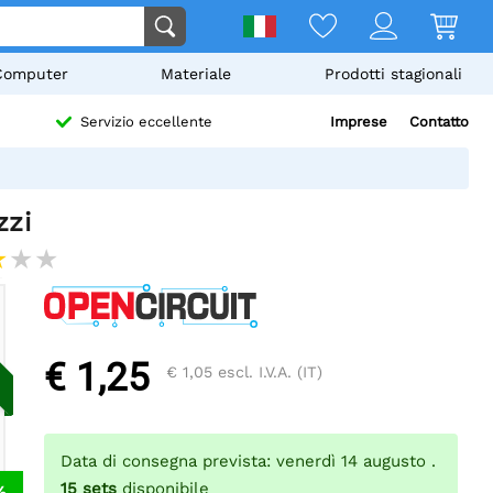
Computer
Materiale
Prodotti stagionali
Imprese
Contatto
Servizio eccellente
zzi
€ 1,25
€ 1,05
escl. I.V.A. (IT)
Data di consegna prevista: venerdì 14 augusto .
15
sets
disponibile
%