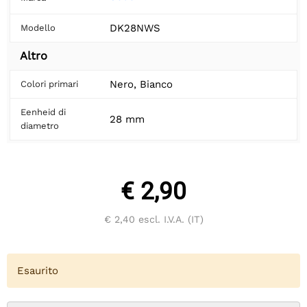
DK28NWS
Modello
Altro
Nero, Bianco
Colori primari
Eenheid di
28 mm
diametro
€ 2,90
€ 2,40
escl. I.V.A. (IT)
Esaurito