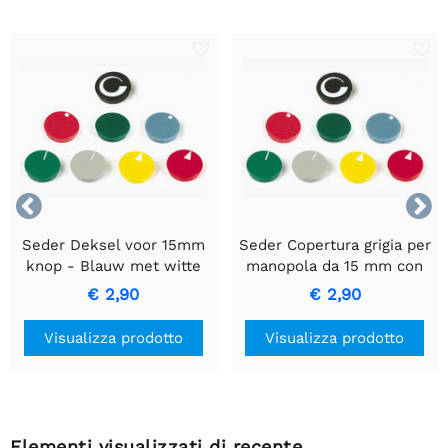


Seder Deksel voor 15mm
Seder Copertura grigia per
knop - Blauw met witte
manopola da 15 mm con
lijn
presa sicura e resistenza.
€ 2,90
€ 2,90
Visualizza prodotto
Visualizza prodotto
Elementi visualizzati di recente