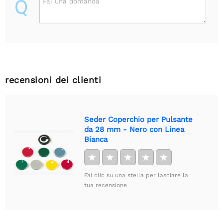
Q
Fai una domanda
recensioni dei clienti
Seder Coperchio per Pulsante
da 28 mm - Nero con Linea
Bianca
★
★
★
★
★
Fai clic su una stella per lasciare la
tua recensione