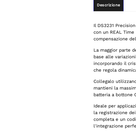
Descrizione
Il DS3231 Precisio
con un REAL Time Cl
compensazione dell
La maggior parte de
base alle variazio
incorporando il cri
che regola dinamica
Collegalo utilizzan
mantieni la massima
batteria a bottone 
Ideale per applica
la registrazione dei
completa e un codi
l'integrazione perfe