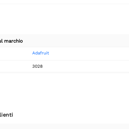
ul marchio
Adafruit
3028
ienti