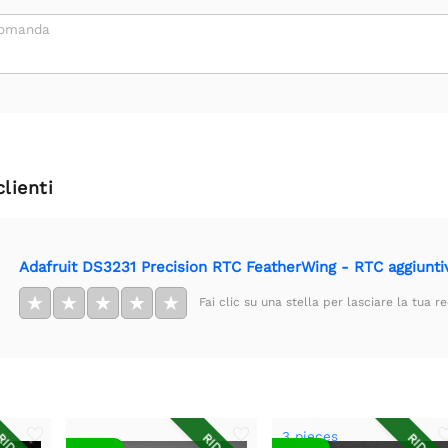
domanda
clienti
Adafruit DS3231 Precision RTC FeatherWing - RTC aggiunti
★
★
★
★
★
Fai clic su una stella per lasciare la tua r
3 pieces