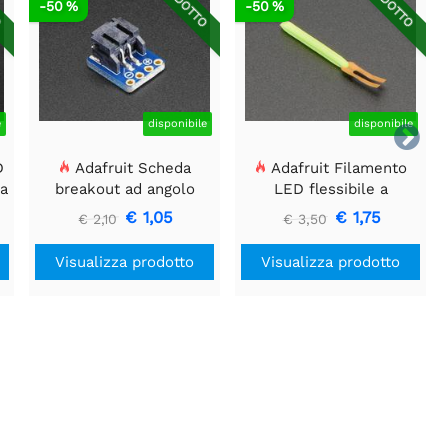
O
RIDOTTO
RIDOTTO
-50 %
-50 %
e
disponibile
disponibile

D
Adafruit Scheda
Adafruit Filamento
a
breakout ad angolo
LED flessibile a
retto SMT a 2 pin JST-
un'estremità - 3V lungo
€ 1,05
€ 1,75
€ 2,10
€ 3,50
PH
25mm - Verde
Visualizza prodotto
Visualizza prodotto