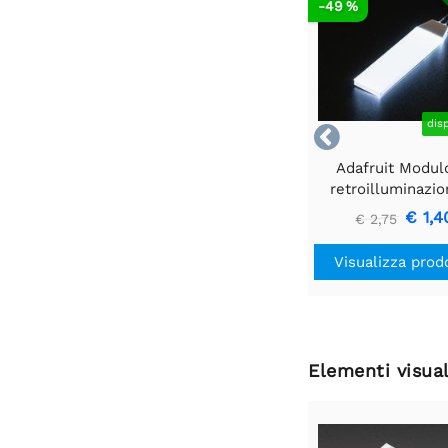
R
-49 %
dis

Adafruit Modul
retroilluminazio
LED bianco - Picc
€ 1,4
€ 2,75
mm x 40 m
Visualizza prod
Elementi visual