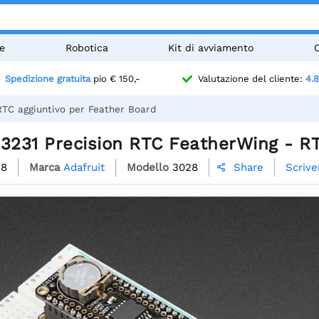
e
Robotica
Kit di avviamento
Spedizione gratuita
pio € 150,-
Valutazione del cliente:
4.8
RTC aggiuntivo per Feather Board
S3231 Precision RTC FeatherWing - RT
28
Marca
Adafruit
Modello
3028
Scrive
Share
