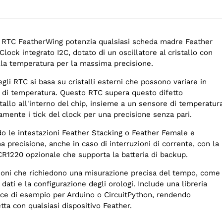
n RTC FeatherWing potenzia qualsiasi scheda madre Feather
ock integrato I2C, dotato di un oscillatore al cristallo con
a temperatura per la massima precisione.
gli RTC si basa su cristalli esterni che possono variare in
ni di temperatura. Questo RTC supera questo difetto
stallo all'interno del chip, insieme a un sensore di temperatur
mente i tick del clock per una precisione senza pari.
do le intestazioni Feather Stacking o Feather Female e
 precisione, anche in caso di interruzioni di corrente, con la
CR1220 opzionale che supporta la batteria di backup.
zioni che richiedono una misurazione precisa del tempo, come
 dati e la configurazione degli orologi. Include una libreria
ce di esempio per Arduino o CircuitPython, rendendo
tta con qualsiasi dispositivo Feather.