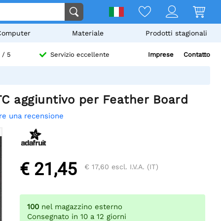
Computer
Materiale
Prodotti stagionali
Imprese
Contatto
/ 5
Servizio eccellente
C aggiuntivo per Feather Board
re una recensione
€ 21,45
€ 17,60
escl. I.V.A. (IT)
100
nel magazzino esterno
Consegnato in 10 a 12 giorni