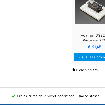
Adafruit DS32
Precision RT
FeatherWing - 
€ 21,45
aggiuntivo per Fe
Board
Visualizza prod
Elenco chiaro

Ordina prima delle 23:59, spedizione il giorno stesso