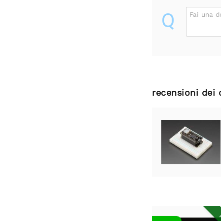
Q
Fai una 
recensioni dei 