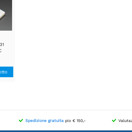
31
C
RTC
ather
otto
Spedizione gratuita
pio € 150,-
Valuta