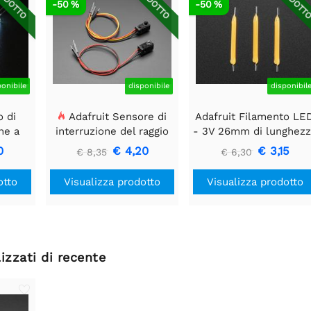
IDOTTO
RIDOTTO
RIDOTT
-50 %
-50 %
ponibile
disponibile
disponibil
o di
Adafruit Sensore di
Adafruit Filamento LE
ne a
interruzione del raggio
- 3V 26mm di lunghezz
olo 12
IR con estremità del
- Bianco caldo -
0
€ 4,20
€ 3,15
€ 8,35
€ 6,30
m
connettore del cavo di
Confezione da 3
alta qualità - LED da 5
otto
Visualizza prodotto
Visualizza prodotto
mm
izzati di recente