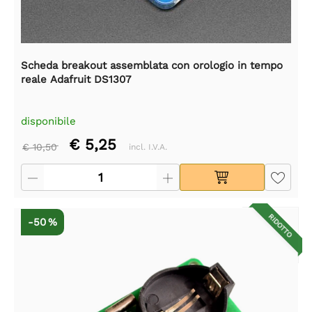
Scheda breakout assemblata con orologio in tempo
reale Adafruit DS1307
disponibile
€ 5,25
€ 10,50
incl. I.V.A.
RIDOTTO
-50 %