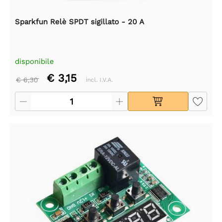
Sparkfun Relè SPDT sigillato - 20 A
disponibile
€ 3,15
€ 6,30
incl. I.V.A.