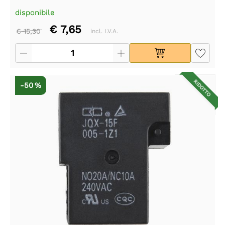
disponibile
€ 7,65
€ 15,30
incl. I.V.A.
RIDOTTO
-50 %