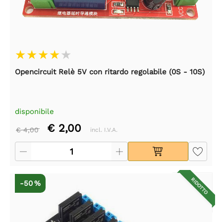
Opencircuit Relè 5V con ritardo regolabile (0S - 10S)
disponibile
€ 2,00
€ 4,00
incl. I.V.A.
RIDOTTO
-50 %