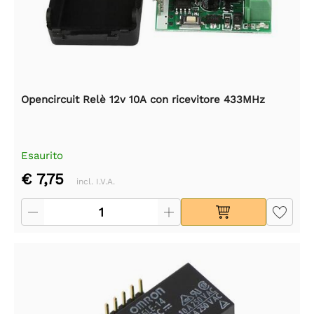
Opencircuit Relè 12v 10A con ricevitore 433MHz
Esaurito
€ 7,75
incl. I.V.A.