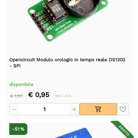
Opencircuit Modulo orologio in tempo reale DS1302
- SPI
disponibile
€ 0,95
€ 1,90
incl. I.V.A.
RIDOTTO
-51 %