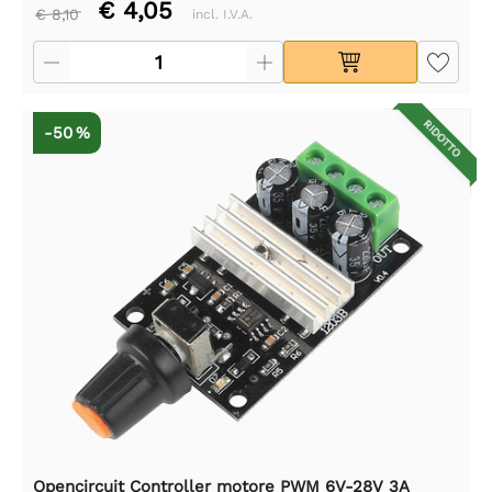
€ 4,05
€ 8,10
incl. I.V.A.
RIDOTTO
-50 %
Opencircuit Controller motore PWM 6V-28V 3A