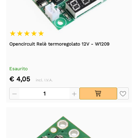
Opencircuit Relè termoregolato 12V - W1209
Esaurito
€ 4,05
incl. I.V.A.