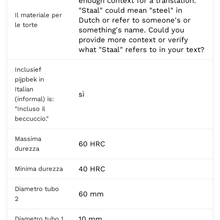
enough context for a translation.
"Staal" could mean "steel" in
Il materiale per
Dutch or refer to someone's or
le torte
something's name. Could you
provide more context or verify
what "Staal" refers to in your text?
Inclusief
pijpbek in
Italian
sì
(informal) is:
"Incluso il
beccuccio."
Massima
60 HRC
durezza
40 HRC
Minima durezza
Diametro tubo
60 mm
2
10 mm
Diametro tubo 1