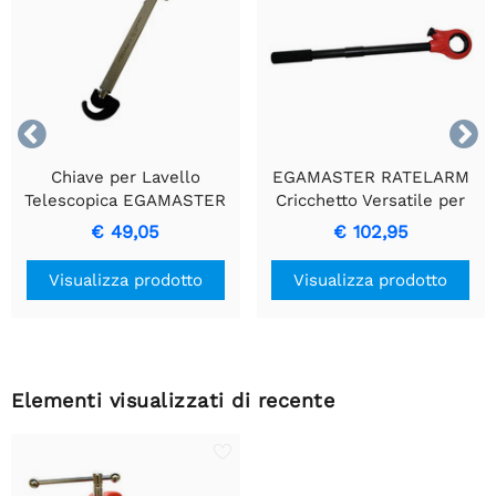


Chiave per Lavello
EGAMASTER RATELARM
Telescopica EGAMASTER
Cricchetto Versatile per
- Resistente e con Portata
Filiere da Taglio
€ 49,05
€ 102,95
Estensibile
Visualizza prodotto
Visualizza prodotto
Elementi visualizzati di recente