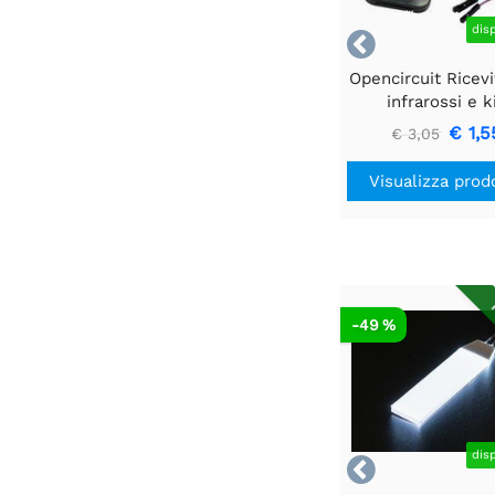
dis

Opencircuit Ricevi
infrarossi e k
telecomand
€ 1,5
€ 3,05
Visualizza prod
R
-49 %
dis
