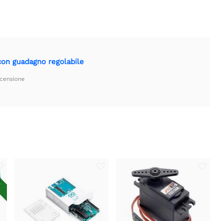
con guadagno regolabile
ecensione
O