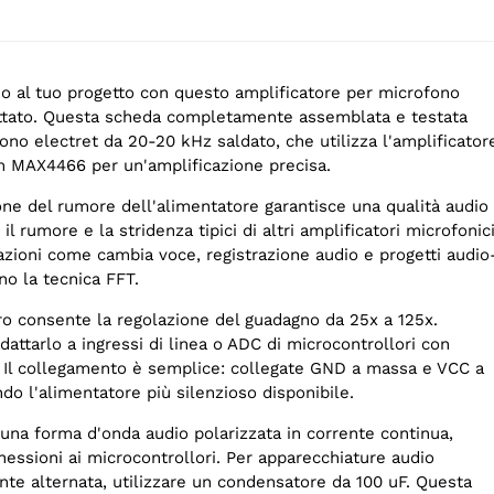
io al tuo progetto con questo amplificatore per microfono
ttato. Questa scheda completamente assemblata e testata
no electret da 20-20 kHz saldato, che utilizza l'amplificator
 MAX4466 per un'amplificazione precisa.
one del rumore dell'alimentatore garantisce una qualità audio
il rumore e la stridenza tipici di altri amplificatori microfonici
azioni come cambia voce, registrazione audio e progetti audio
ano la tecnica FFT.
ro consente la regolazione del guadagno da 25x a 125x.
dattarlo a ingressi di linea o ADC di microcontrollori con
p. Il collegamento è semplice: collegate GND a massa e VCC a
ndo l'alimentatore più silenzioso disponibile.
 una forma d'onda audio polarizzata in corrente continua,
nessioni ai microcontrollori. Per apparecchiature audio
nte alternata, utilizzare un condensatore da 100 uF. Questa