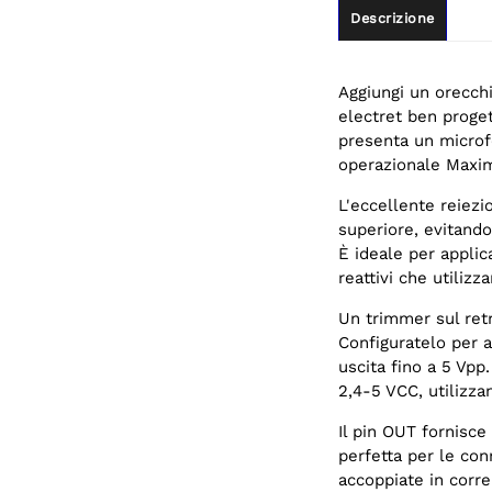
Descrizione
Aggiungi un orecch
electret ben proge
presenta un microfo
operazionale Maxim
L'eccellente reiezi
superiore, evitando 
È ideale per applic
reattivi che utilizz
Un trimmer sul ret
Configuratelo per a
uscita fino a 5 Vp
2,4-5 VCC, utilizza
Il pin OUT fornisce
perfetta per le con
accoppiate in corre