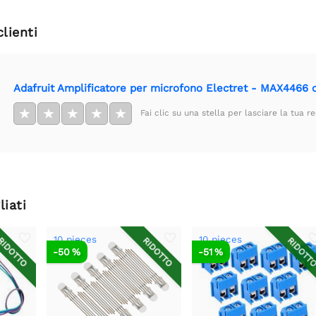
clienti
Adafruit Amplificatore per microfono Electret - MAX4466 
★
★
★
★
★
Fai clic su una stella per lasciare la tua r
liati
10 pieces
10 pieces
IDOTTO
RIDOTTO
RIDOTT
-50 %
-51 %