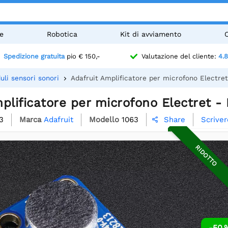
e
Robotica
Kit di avviamento
Spedizione gratuita
pio € 150,-
Valutazione del cliente:
4.8
uli sensori sonori
Adafruit Amplificatore per microfono Electre
plificatore per microfono Electret 
3
Marca
Adafruit
Modello
1063
Scrive
Share

RIDOTTO
-50 