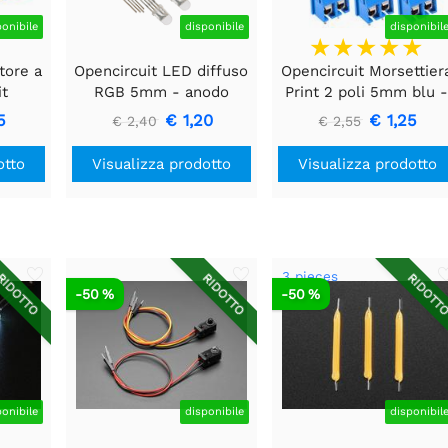
ponibile
disponibile
disponibil
tore a
Opencircuit LED diffuso
Opencircuit Morsettier
it
RGB 5mm - anodo
Print 2 poli 5mm blu 
o
comune - 10 pezzi
10 pezzi
5
€ 1,20
€ 1,25
€ 2,40
€ 2,55
otto
Visualizza prodotto
Visualizza prodotto
3 pieces
IDOTTO
RIDOTTO
RIDOTT
-50 %
-50 %
ponibile
disponibile
disponibil