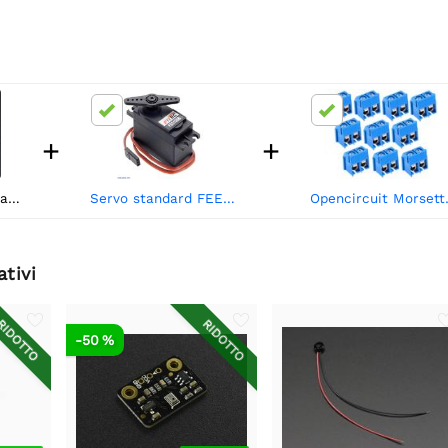
+
+
labile
Servo standard FEETECH FS5106B
Opencircuit M
ativi
IDOTTO
RIDOTTO
-50 %