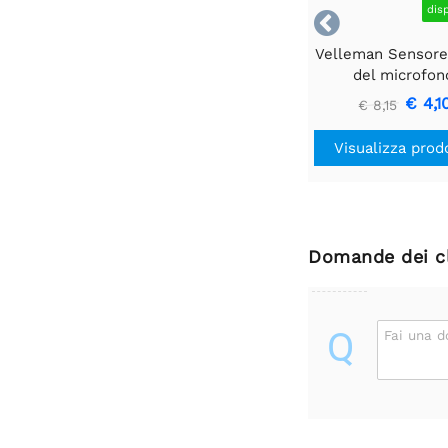
dis

Velleman Sensore
del microfon
€ 4,1
€ 8,15
Visualizza prod
Domande dei cl
Q
Fai una 