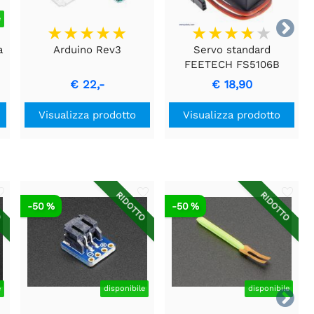
e

a
Arduino Rev3
Servo standard
-
FEETECH FS5106B
€ 22,-
€ 18,90
Visualizza prodotto
Visualizza prodotto
O
RIDOTTO
RIDOTTO
-50 %
-50 %
e
disponibile
disponibile
