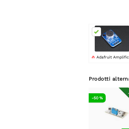
Adafruit Amplificatore per microfono Electret - MAX4466 con guadagno rego

Prodotti altern
R
-50 %