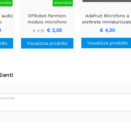
ponibile
disponibile
 audio
DFRobot Fermion:
Adafruit Microfono a
o
modulo microfono
elettrete miniaturizzat
MEMS
cablato
0
€ 2,05
€ 4,30
€ 4,10
Visualizza prodotto
otto
Visualizza prodotto
ienti
domanda