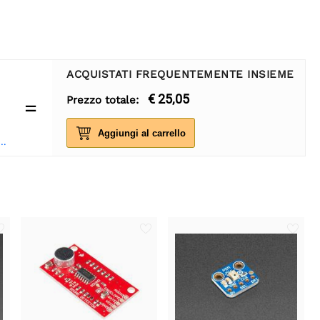
ACQUISTATI FREQUENTEMENTE INSIEME
€ 25,05
Prezzo totale:
=
Aggiungi al carrello
orsettiera Print 2 poli 5mm blu - 10 pezzi