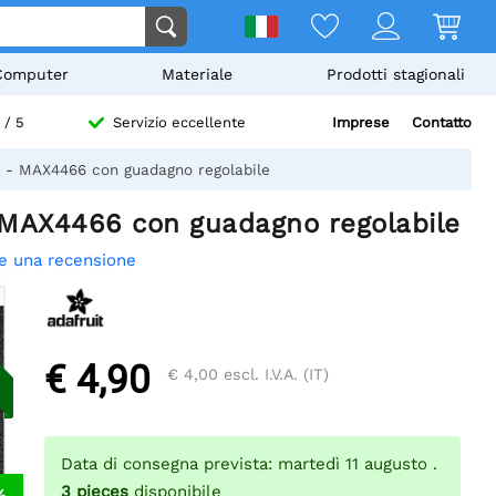
Computer
Materiale
Prodotti stagionali
Imprese
Contatto
/ 5
Servizio eccellente
t - MAX4466 con guadagno regolabile
- MAX4466 con guadagno regolabile
re una recensione
€ 4,90
€ 4,00
escl. I.V.A. (IT)
Data di consegna prevista: martedì 11 augusto .
3
pieces
disponibile
%