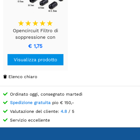
Opencircuit Filtro di
soppressione con
morsetto in ferrite da 5
€ 1,75
mm
Visualizza prodotto
Elenco chiaro

Ordinato oggi, consegnato martedì
Spedizione gratuita
pio € 150,-
Valutazione del cliente:
4.8
/ 5
Servizio eccellente