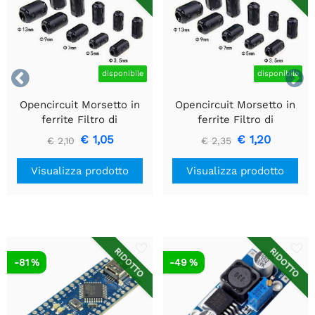


disponibile
disponibile
Opencircuit Morsetto in
Opencircuit Morsetto in
ferrite Filtro di
ferrite Filtro di
soppressione da 3,5 mm
soppressione da 7 mm
€ 1,05
€ 1,20
€ 2,10
€ 2,35
Visualizza prodotto
Visualizza prodotto
RIDOTTO
RIDOTTO
-81 %
-49 %