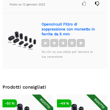


Posto su
12 gennaio 2022
Opencircuit Filtro di
soppressione con morsetto in
ferrite da 5 mm
★
★
★
★
★
Fai clic su una stella per lasciare la
tua recensione
Prodotti consigliati
RIDOTTO
RIDOTTO
-50 %
-49 %