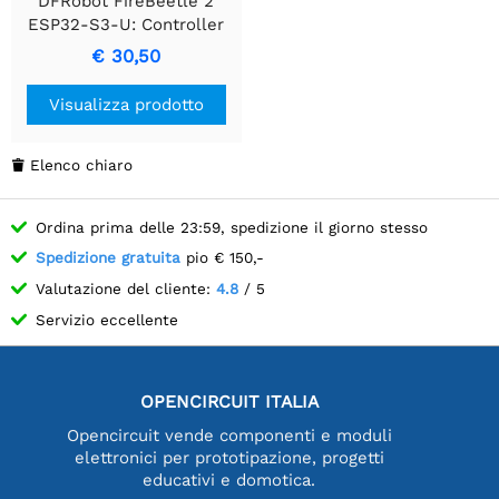
DFRobot FireBeetle 2
ESP32-S3-U: Controller
avanzato con
€ 30,50
accelerazione AI dual-core
Visualizza prodotto
Elenco chiaro

Ordina prima delle 23:59, spedizione il giorno stesso
Spedizione gratuita
pio € 150,-
Valutazione del cliente:
4.8
/ 5
Servizio eccellente
OPENCIRCUIT ITALIA
Opencircuit vende componenti e moduli
elettronici per prototipazione, progetti
educativi e domotica.