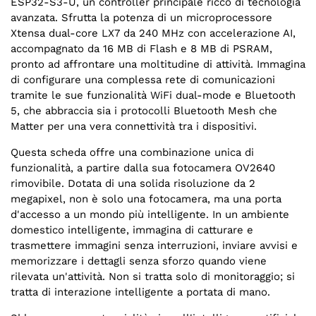
ESP32-S3-U, un controller principale ricco di tecnologia
avanzata. Sfrutta la potenza di un microprocessore
Xtensa dual-core LX7 da 240 MHz con accelerazione AI,
accompagnato da 16 MB di Flash e 8 MB di PSRAM,
pronto ad affrontare una moltitudine di attività. Immagina
di configurare una complessa rete di comunicazioni
tramite le sue funzionalità WiFi dual-mode e Bluetooth
5, che abbraccia sia i protocolli Bluetooth Mesh che
Matter per una vera connettività tra i dispositivi.
Questa scheda offre una combinazione unica di
funzionalità, a partire dalla sua fotocamera OV2640
rimovibile. Dotata di una solida risoluzione da 2
megapixel, non è solo una fotocamera, ma una porta
d'accesso a un mondo più intelligente. In un ambiente
domestico intelligente, immagina di catturare e
trasmettere immagini senza interruzioni, inviare avvisi e
memorizzare i dettagli senza sforzo quando viene
rilevata un'attività. Non si tratta solo di monitoraggio; si
tratta di interazione intelligente a portata di mano.