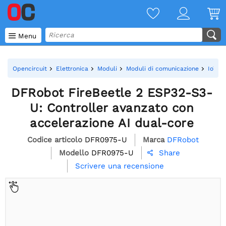

Menu
Opencircuit
Elettronica
Moduli
Moduli di comunicazione
IoT - 
DFRobot FireBeetle 2 ESP32-S3-
U: Controller avanzato con
accelerazione AI dual-core
Codice articolo
DFR0975-U
Marca
DFRobot
Modello
DFR0975-U
Share

Scrivere una recensione