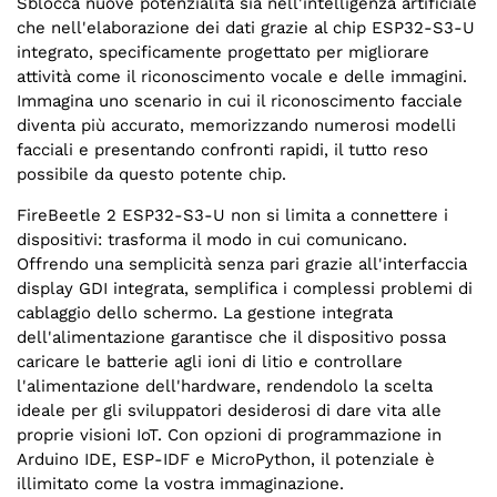
Sblocca nuove potenzialità sia nell'intelligenza artificiale
che nell'elaborazione dei dati grazie al chip ESP32-S3-U
integrato, specificamente progettato per migliorare
attività come il riconoscimento vocale e delle immagini.
Immagina uno scenario in cui il riconoscimento facciale
diventa più accurato, memorizzando numerosi modelli
facciali e presentando confronti rapidi, il tutto reso
possibile da questo potente chip.
FireBeetle 2 ESP32-S3-U non si limita a connettere i
dispositivi: trasforma il modo in cui comunicano.
Offrendo una semplicità senza pari grazie all'interfaccia
display GDI integrata, semplifica i complessi problemi di
cablaggio dello schermo. La gestione integrata
dell'alimentazione garantisce che il dispositivo possa
caricare le batterie agli ioni di litio e controllare
l'alimentazione dell'hardware, rendendolo la scelta
ideale per gli sviluppatori desiderosi di dare vita alle
proprie visioni IoT. Con opzioni di programmazione in
Arduino IDE, ESP-IDF e MicroPython, il potenziale è
illimitato come la vostra immaginazione.