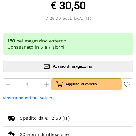
€ 30,50
€ 25,00
escl. I.V.A. (IT)
180
nel magazzino esterno
Consegnato in 5 a 7 giorni
Avviso di magazzino
Aggiungi al carrello
Mostra sconti sul volume
Spedito da
€ 12,50
(IT)
30 giorni di riflessione