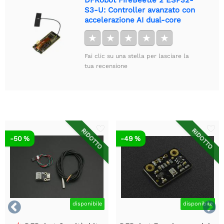
S3-U: Controller avanzato con
accelerazione AI dual-core
★
★
★
★
★
Fai clic su una stella per lasciare la
tua recensione
RIDOTTO
RIDOTTO
-50 %
-49 %


disponibile
disponibile