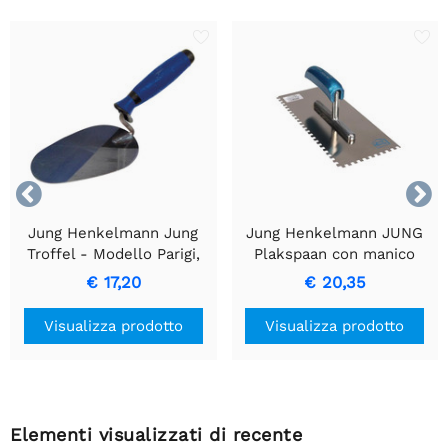


Jung Henkelmann Jung
Jung Henkelmann JUNG
Troffel - Modello Parigi,
Plakspaan con manico
Design Ergonomico, 320g
curvo e design Gegetand 4
€ 17,20
€ 20,35
x 4 mm.
Visualizza prodotto
Visualizza prodotto
Elementi visualizzati di recente