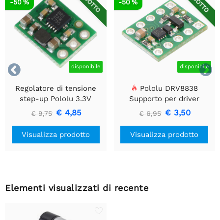
RIDOTTO
RIDOTTO
-50 %
-50 %


disponibile
disponibile
Regolatore di tensione
Pololu DRV8838
step-up Pololu 3.3V
Supporto per driver
U1V10F3
motore CC a spazzola
€ 4,85
€ 3,50
€ 9,75
€ 6,95
singola
Visualizza prodotto
Visualizza prodotto
Elementi visualizzati di recente