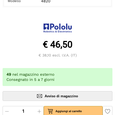
4820
Modello
€ 46,50
€ 38,10
escl. I.V.A. (IT)
49
nel magazzino esterno
Consegnato in 5 a 7 giorni
Avviso di magazzino
Aggiungi al carrello