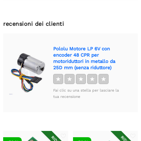
recensioni dei clienti
Pololu Motore LP 6V con
encoder 48 CPR per
motoriduttori in metallo da
25D mm (senza riduttore)
★
★
★
★
★
Fai clic su una stella per lasciare la
tua recensione