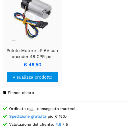
Pololu Motore LP 6V con
encoder 48 CPR per
motoriduttori in metallo
€ 46,50
da 25D mm (senza
riduttore)
Visualizza prodotto
Elenco chiaro

Ordinato oggi, consegnato martedì
Spedizione gratuita
pio € 150,-
Valutazione del cliente:
4.8
/ 5