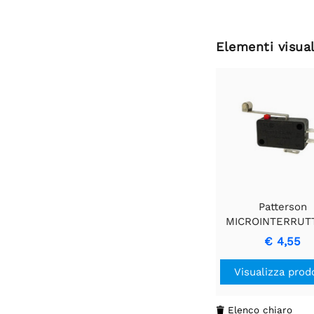
Elementi visual
Patterson
MICROINTERRUT
12A con Leva Lu
€ 4,55
Rullo
Visualizza prod
Elenco chiaro
