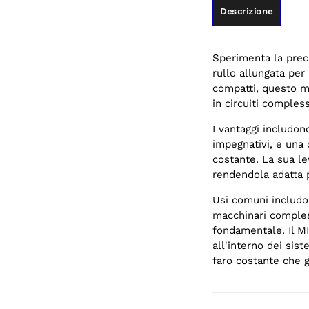
Descrizione
Sperimenta la prec
rullo allungata per
compatti, questo mi
in circuiti compless
I vantaggi includon
impegnativi, e una 
costante. La sua le
rendendola adatta p
Usi comuni includon
macchinari comples
fondamentale. Il 
all'interno dei sist
faro costante che g