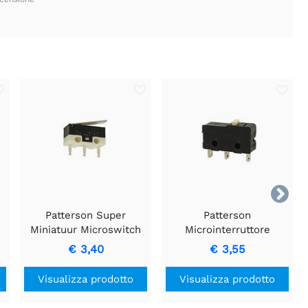

Patterson Super
Patterson
Miniatuur Microswitch
Microinterruttore
3A - Controllo
compatto 5A per
€ 3,40
€ 3,55
Compatto per Ambienti
applicazioni di
con Spazio Limitato
precisione
Visualizza prodotto
Visualizza prodotto