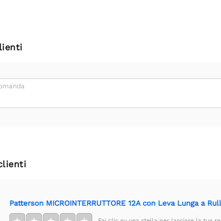
ienti
domanda
clienti
Patterson MICROINTERRUTTORE 12A con Leva Lunga a Rul
Fai clic su una stella per lasciare la tua r