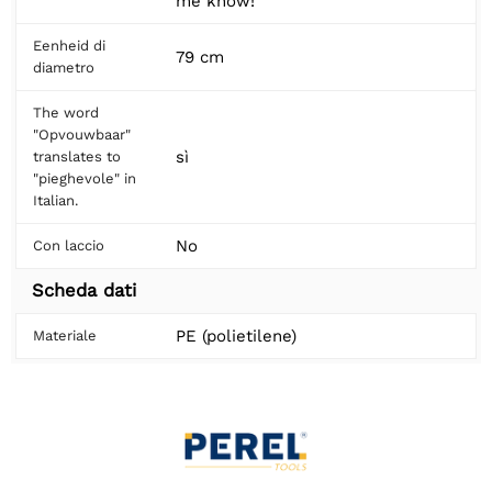
me know!
Eenheid di
79 cm
diametro
The word
"Opvouwbaar"
sì
translates to
"pieghevole" in
Italian.
No
Con laccio
Scheda dati
PE (polietilene)
Materiale