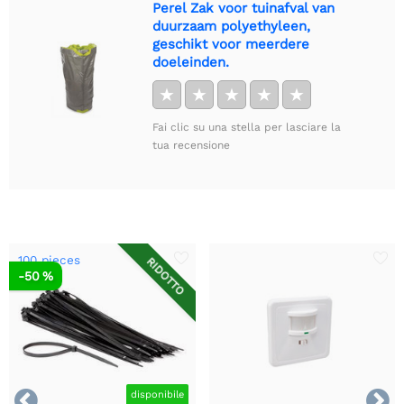
Perel Zak voor tuinafval van
duurzaam polyethyleen,
geschikt voor meerdere
doeleinden.
★
★
★
★
★
Fai clic su una stella per lasciare la
tua recensione
100 pieces
RIDOTTO
-50 %


disponibile