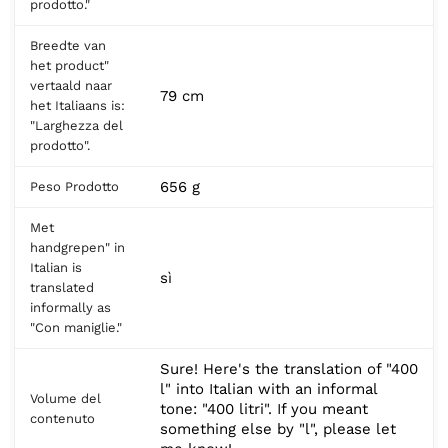
prodotto."
Breedte van
het product"
vertaald naar
79 cm
het Italiaans is:
"Larghezza del
prodotto".
656 g
Peso Prodotto
Met
handgrepen" in
Italian is
sì
translated
informally as
"Con maniglie."
Sure! Here's the translation of "400
l" into Italian with an informal
Volume del
tone: "400 litri". If you meant
contenuto
something else by "l", please let