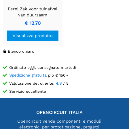
Perel Zak voor tuinafval
van duurzaam
polyethyleen, geschikt
€ 12,70
voor meerdere
doeleinden.
Visualizza prodotto
Elenco chiaro

Ordinato oggi, consegnato martedì
Spedizione gratuita
pio € 150,-
Valutazione del cliente:
4.8
/ 5
Servizio eccellente
OPENCIRCUIT ITALIA
Opencircuit vende componenti e moduli
elettronici per prototipazione, progetti