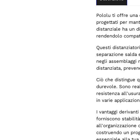
Pololu ti offre una
progettati per man
distanziale ha un 
rendendolo compatib
Questi distanziator
separazione salda e
negli assemblaggi 
distanziata, preven
Ciò che distingue q
durevole. Sono real
resistenza all'usur
in varie applicazion
I vantaggi derivanti
forniscono stabilit
all'organizzazione 
costruendo un proge
essenziale alla tua 