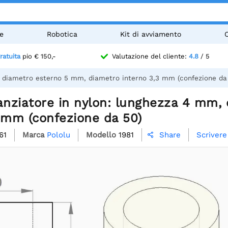
e
Robotica
Kit di avviamento
ratuita
pio € 150,-
Valutazione del cliente:
4.8
/ 5
m, diametro esterno 5 mm, diametro interno 3,3 mm (confezione da
tanziatore in nylon: lunghezza 4 mm
 mm (confezione da 50)
61
Marca
Pololu
Modello
1981
Scrivere
Share
