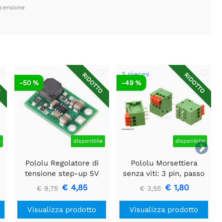
ecensione
3 pieces
O
RIDOTTO
RIDOTTO
-50 %
-49 %
e
disponibile
disponibile

e
Pololu Regolatore di
Pololu Morsettiera
tensione step-up 5V
senza viti: 3 pin, passo
U3V16F5
0,1″, ingresso laterale
€ 4,85
€ 1,80
€ 9,75
€ 3,55
(confezione da 3)
Visualizza prodotto
Visualizza prodotto