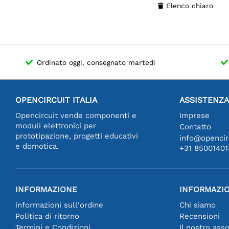
Elenco chiaro

Ordinato oggi, consegnato martedì
OPENCIRCUIT ITALIA
ASSISTENZA
Opencircuit vende componenti e
Imprese
moduli elettronici per
Contatto
prototipazione, progetti educativi
info@opencirc
e domotica.
+31 85001401
INFORMAZIONE
INFORMAZIO
informazioni sull'ordine
Chi siamo
Politica di ritorno
Recensioni
Termini e Condizioni
Il nostro ass