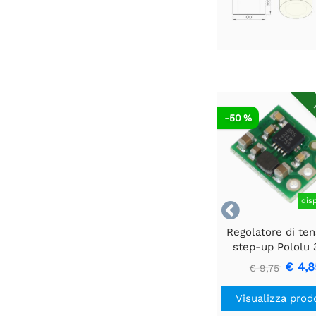
R
-50 %
dis

Regolatore di te
step-up Pololu 
U1V10F3
€ 4,8
€ 9,75
Visualizza prod