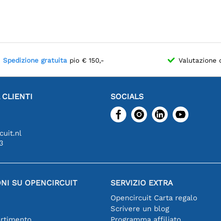
Spedizione gratuita
pio € 150,-
Valutazione 
 CLIENTI
SOCIALS
uit.nl
3
NI SU OPENCIRCUIT
SERVIZIO EXTRA
Opencircuit Carta regalo
Scrivere un blog
ortimento
Programma affiliato