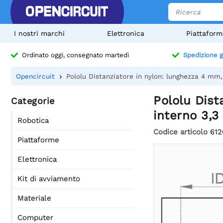
I nostri marchi
Elettronica
Piattaform
Ordinato oggi, consegnato martedì
Spedizione g
Opencircuit
Pololu Distanziatore in nylon: lunghezza 4 m
Pololu Dis
Categorie
interno 3,3
Robotica
Codice articolo
612
Piattaforme
Elettronica
Kit di avviamento
Materiale
Computer