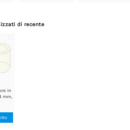
izzati di recente
ore in
 4 mm,
 5 mm,
o 3,3
a 50)
otto