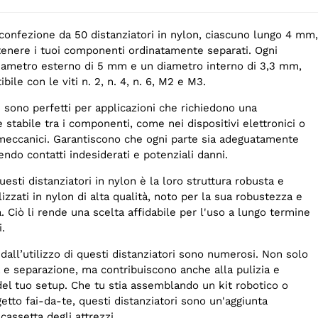
 confezione da 50 distanziatori in nylon, ciascuno lungo 4 mm,
tenere i tuoi componenti ordinatamente separati. Ogni
diametro esterno di 5 mm e un diametro interno di 3,3 mm,
ile con le viti n. 2, n. 4, n. 6, M2 e M3.
i sono perfetti per applicazioni che richiedono una
 stabile tra i componenti, come nei dispositivi elettronici o
meccanici. Garantiscono che ogni parte sia adeguatamente
endo contatti indesiderati e potenziali danni.
uesti distanziatori in nylon è la loro struttura robusta e
izzati in nylon di alta qualità, noto per la sua robustezza e
a. Ciò li rende una scelta affidabile per l'uso a lungo termine
i.
 dall’utilizzo di questi distanziatori sono numerosi. Non solo
à e separazione, ma contribuiscono anche alla pulizia e
del tuo setup. Che tu stia assemblando un kit robotico o
tto fai-da-te, questi distanziatori sono un'aggiunta
cassetta degli attrezzi.