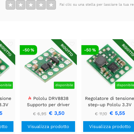
★
★
★
★
★
Fai clic su una stella per lasciare la tua r
IDOTTO
RIDOTTO
RIDOTT
-50 %
-50 %
ponibile
disponibile
disponibil
nsione
Pololu DRV8838
Regolatore di tension
3.3V
Supporto per driver
step-up Pololu 3.3V
motore CC a spazzola
U1V11F3
5
€ 3,50
€ 5,55
€ 6,95
€ 11,10
singola
otto
Visualizza prodotto
Visualizza prodotto