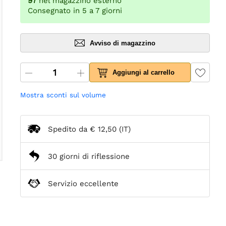
97
nel magazzino esterno
Consegnato in 5 a 7 giorni
Avviso di magazzino
Aggiungi al carrello
Mostra sconti sul volume
Spedito da
€ 12,50
(IT)
30 giorni di riflessione
Servizio eccellente