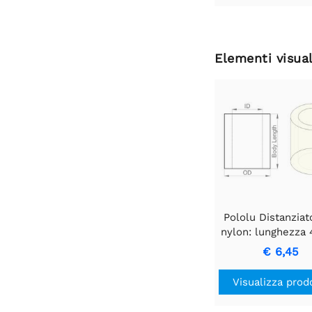
Elementi visual
Pololu Distanziat
nylon: lunghezza
diametro esterno
€ 6,45
diametro intern
mm (confezione d
Visualizza prod