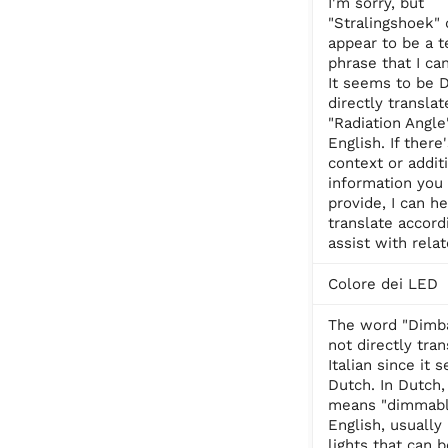
I'm sorry, but
"Stralingshoek" 
appear to be a t
phrase that I can
It seems to be 
directly translat
"Radiation Angle
English. If there
context or addit
information you
provide, I can he
translate accord
assist with rela
Colore dei LED
The word "Dimb
not directly tran
Italian since it
Dutch. In Dutch,
means "dimmabl
English, usually 
lights that can 