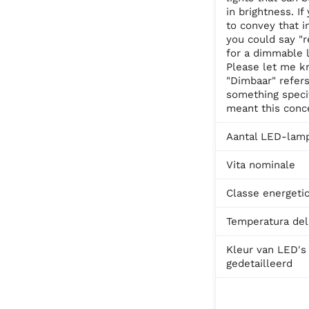
in brightness. I
to convey that in
you could say "r
for a dimmable l
Please let me k
"Dimbaar" refers
something specif
meant this conc
Aantal LED-lam
Vita nominale
Classe energeti
Temperatura del
Kleur van LED's
gedetailleerd