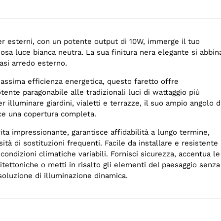
r esterni, con un potente output di 10W, immerge il tuo
osa luce bianca neutra. La sua finitura nera elegante si abbin
asi arredo esterno.
assima efficienza energetica, questo faretto offre
tente paragonabile alle tradizionali luci di wattaggio più
r illuminare giardini, vialetti e terrazze, il suo ampio angolo d
sce una copertura completa.
ita impressionante, garantisce affidabilità a lungo termine,
ità di sostituzioni frequenti. Facile da installare e resistente
 condizioni climatiche variabili. Fornisci sicurezza, accentua le
hitettoniche o metti in risalto gli elementi del paesaggio senza
soluzione di illuminazione dinamica.