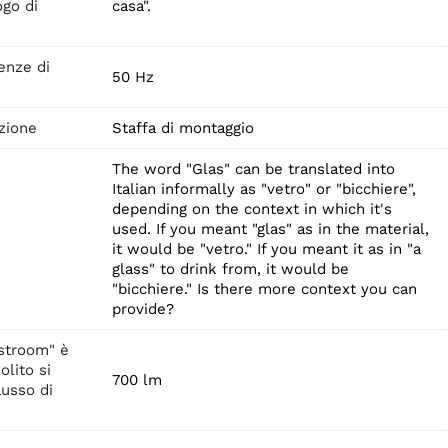
ogo di
casa".
enze di
50 Hz
zione
Staffa di montaggio
The word "Glas" can be translated into
Italian informally as "vetro" or "bicchiere",
depending on the context in which it's
used. If you meant "glas" as in the material,
it would be "vetro." If you meant it as in "a
glass" to drink from, it would be
"bicchiere." Is there more context you can
provide?
tstroom" è
olito si
700 lm
lusso di