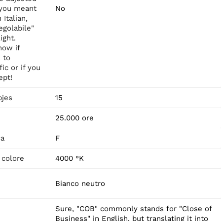
f you meant
No
 Italian,
egolabile"
ight.
now if
 to
ic or if you
ept!
pjes
15
25.000 ore
ca
F
 colore
4000 °K
Bianco neutro
Sure, "COB" commonly stands for "Close of
Business" in English, but translating it into