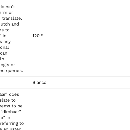
doesn't
erm or
 translate.
Dutch and
es to
" in
120 °
's any
ional
 can
lp
ingly or
ted queries.
Bianco
aar" does
slate to
 seems to be
 "dimbaar"
e" in
referring to
be adjusted