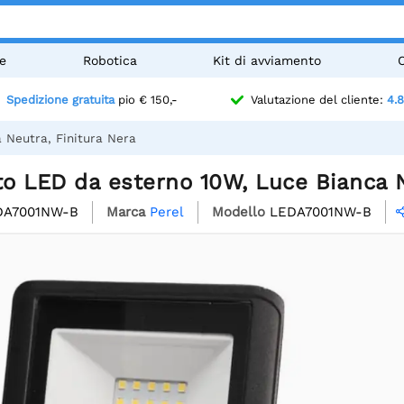
e
Robotica
Kit di avviamento
Spedizione gratuita
pio € 150,-
Valutazione del cliente:
4.8
 Neutra, Finitura Nera
to LED da esterno 10W, Luce Bianca N
DA7001NW-B
Marca
Perel
Modello
LEDA7001NW-B