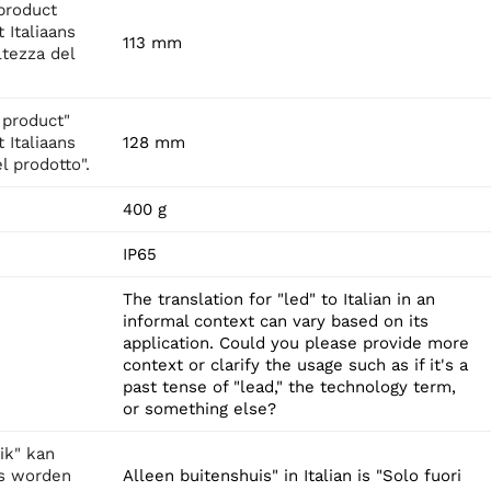
product
 Italiaans
113 mm
ltezza del
 product"
 Italiaans
128 mm
l prodotto".
400 g
IP65
The translation for "led" to Italian in an
informal context can vary based on its
application. Could you please provide more
context or clarify the usage such as if it's a
past tense of "lead," the technology term,
or something else?
ik" kan
ns worden
Alleen buitenshuis" in Italian is "Solo fuori