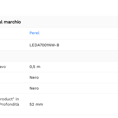
ul marchio
Perel
LEDA7001NW-B
avo
0,5 m
Nero
Nero
roduct" in
"Profondità
52 mm