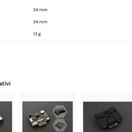
34 mm
34 mm
13 g
ativi