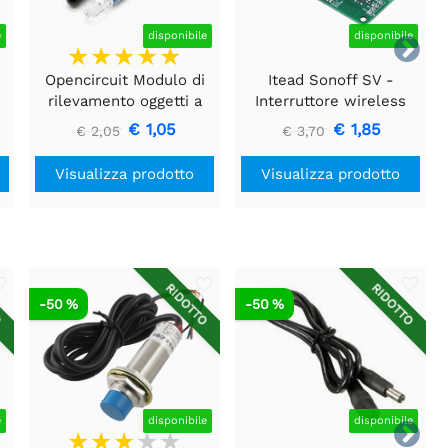
e
disponibile
disponibile

Opencircuit Modulo di
Itead Sonoff SV -
rilevamento oggetti a
Interruttore wireless
infrarossi
WiFi a tensione sicura
€ 1,05
€ 1,85
€ 2,05
€ 3,70
Visualizza prodotto
Visualizza prodotto
O
RIDOTTO
RIDOTTO
-50 %
-50 %
e
disponibile
disponibile
