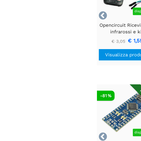
dis

Opencircuit Ricevi
infrarossi e k
telecomand
€ 1,5
€ 3,05
Visualizza prod
R
-81 %
dis
