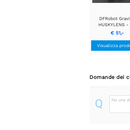
DFRobot Gravi
HUSKYLENS -
sensore di visi
€ 51,-
artificiale AI fac
usare
Visualizza prod
Domande dei cl
Q
Fai una 