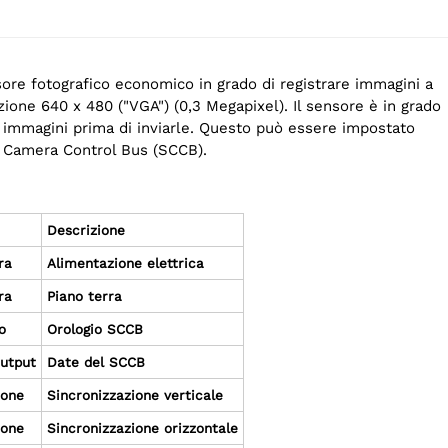
ore fotografico economico in grado di registrare immagini a
zione 640 x 480 ("VGA") (0,3 Megapixel). Il sensore è in grado
e immagini prima di inviarle. Questo può essere impostato
al Camera Control Bus (SCCB).
Descrizione
ra
Alimentazione elettrica
ra
Piano terra
o
Orologio SCCB
Output
Date del SCCB
ione
Sincronizzazione verticale
ione
Sincronizzazione orizzontale