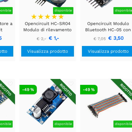
ponibile
disponibile
disponibil
tore a
Opencircuit HC-SR04
Opencircuit Modulo
it
Modulo di rilevamento
Bluetooth HC-05 con
o
della distanza ad
adattatore - clone
5
€ 1,-
€ 3,50
€ 2,-
€ 7,05
ultrasuoni
otto
Visualizza prodotto
Visualizza prodotto
IDOTTO
RIDOTTO
RIDOTT
-49 %
-49 %
ponibile
disponibile
disponibil