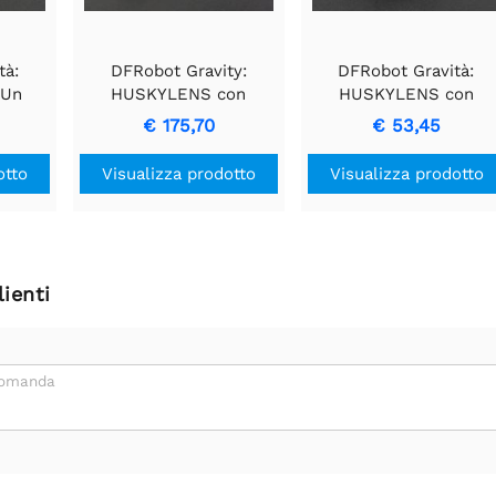
tà:
DFRobot Gravity:
DFRobot Gravità:
 Un
HUSKYLENS con
HUSKYLENS con
one
piattaforma robotica
custodia in silicone
€ 175,70
€ 53,45
ile da
mobile Devastator Tank
e Romeo V2
otto
Visualizza prodotto
Visualizza prodotto
ienti
domanda