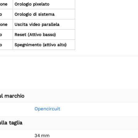
ione
Orologio pixelato
o
Orologio di sistema
ione
Uscita video parallela
o
Reset (Attivo basso)
o
Spegnimento (attivo alto)
ul marchio
Opencircuit
lla taglia
34 mm