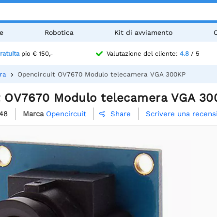
e
Robotica
Kit di avviamento
ratuita
pio € 150,-
Valutazione del cliente:
4.8
/ 5
ra
Opencircuit OV7670 Modulo telecamera VGA 300KP
t OV7670 Modulo telecamera VGA 30
48
Marca
Opencircuit
Scrivere una recens
Share
