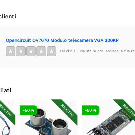
clienti
Opencircuit OV7670 Modulo telecamera VGA 300KP
★
★
★
★
★
Fai clic su una stella per lasciare la tua r
liati
IDOTTO
RIDOTTO
RIDOTT
-50 %
-50 %