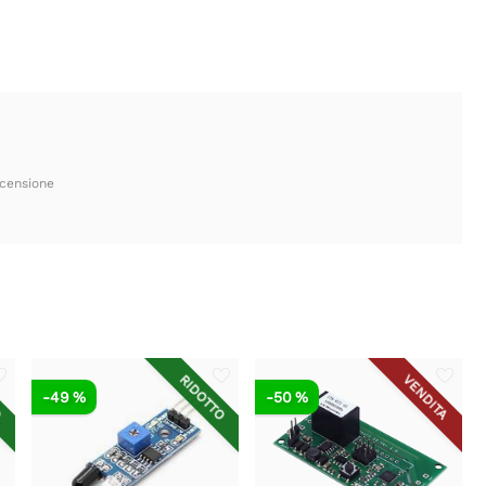
ecensione
O
RIDOTTO
VENDITA
-49 %
-50 %