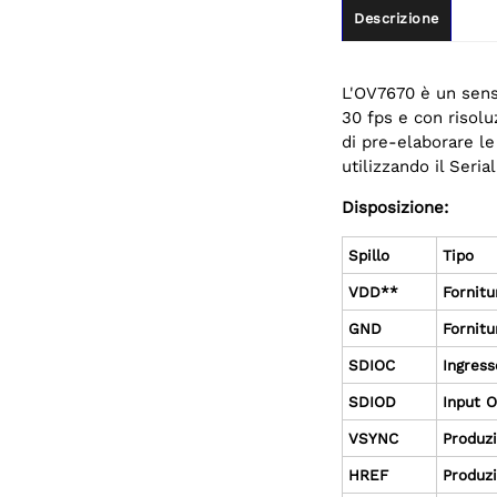
Descrizione
L'OV7670 è un sens
30 fps e con risolu
di pre-elaborare l
utilizzando il Seri
Disposizione:
Spillo
Tipo
VDD**
Fornitu
GND
Fornitu
SDIOC
Ingress
SDIOD
Input 
VSYNC
Produz
HREF
Produz