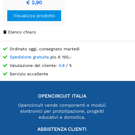
Calibrazione di Precisione
€ 2,90
Visualizza prodotto
Elenco chiaro

Ordinato oggi, consegnato martedì
Spedizione gratuita
pio € 150,-
Valutazione del cliente:
4.8
/ 5
Servizio eccellente
OPENCIRCUIT ITALIA
Opencircuit vende componenti e moduli
elettronici per prototipazione, progetti
educativi e domotica.
ASSISTENZA CLIENTI