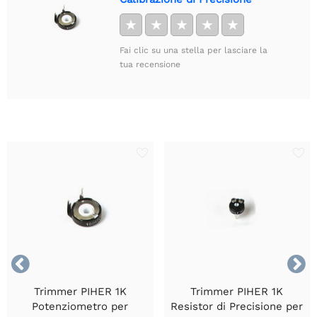
★
★
★
★
★
Fai clic su una stella per lasciare la
tua recensione


Trimmer PIHER 1K
Trimmer PIHER 1K
Potenziometro per
Resistor di Precisione per