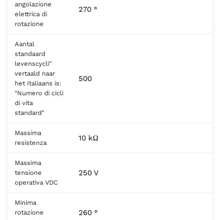
angolazione
270 °
elettrica di
rotazione
Aantal
standaard
levenscycli"
vertaald naar
500
het Italiaans is:
"Numero di cicli
di vita
standard"
Massima
10 kΩ
resistenza
Massima
250 V
tensione
operativa VDC
Minima
260 °
rotazione