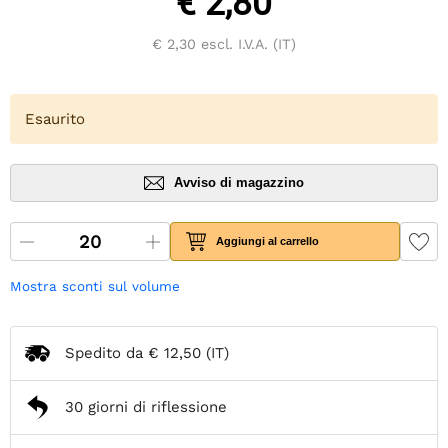
€ 2,80
€ 2,30
escl. I.V.A. (IT)
Esaurito
Avviso di magazzino
Aggiungi al carrello
Mostra sconti sul volume
Spedito da
€ 12,50
(IT)
30 giorni di riflessione