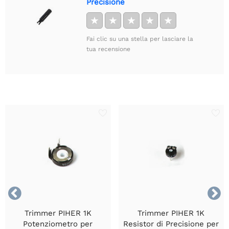
Precisione
★
★
★
★
★
Fai clic su una stella per lasciare la
tua recensione


Trimmer PIHER 1K
Trimmer PIHER 1K
Potenziometro per
Resistor di Precisione per