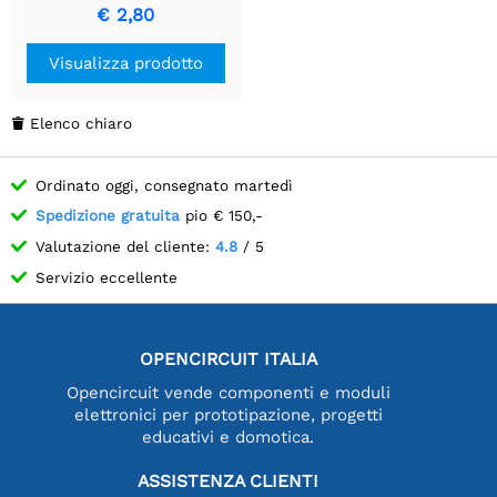
Precisione
€ 2,80
Visualizza prodotto
Elenco chiaro

Ordinato oggi, consegnato martedì
Spedizione gratuita
pio € 150,-
Valutazione del cliente:
4.8
/ 5
Servizio eccellente
OPENCIRCUIT ITALIA
Opencircuit vende componenti e moduli
elettronici per prototipazione, progetti
educativi e domotica.
ASSISTENZA CLIENTI