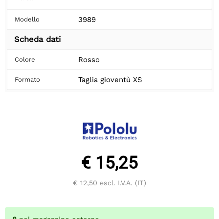
3989
Modello
Scheda dati
Rosso
Colore
Taglia gioventù XS
Formato
€ 15,25
€ 12,50
escl. I.V.A. (IT)