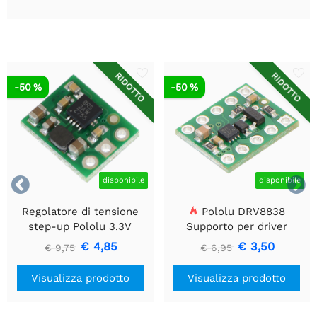
RIDOTTO
RIDOTTO
-50 %
-50 %


disponibile
disponibile
Regolatore di tensione
Pololu DRV8838
step-up Pololu 3.3V
Supporto per driver
U1V10F3
motore CC a spazzola
€ 4,85
€ 3,50
€ 9,75
€ 6,95
singola
Visualizza prodotto
Visualizza prodotto