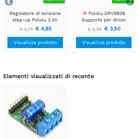


Regolatore di tensione
Pololu DRV8838
step-up Pololu 3.3V
Supporto per driver
U1V10F3
motore CC a spazzola
€ 4,85
€ 3,50
€ 9,75
€ 6,95
singola
Visualizza prodotto
Visualizza prodotto
Elementi visualizzati di recente