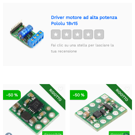
Driver motore ad alta potenza
Pololu 18v15
★
★
★
★
★
Fai clic su una stella per lasciare la
tua recensione
RIDOTTO
RIDOTTO
-50 %
-50 %
disponibile
disponibile