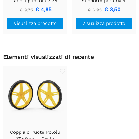
step-up Pololu 3.3V
Supporto per driver
U1V10F3
motore CC a spazzola
€ 4,85
€ 3,50
€ 9,75
€ 6,95
singola
Visualizza prodotto
Visualizza prodotto
Elementi visualizzati di recente
Coppia di ruote Pololu
70×8mm - Gialle