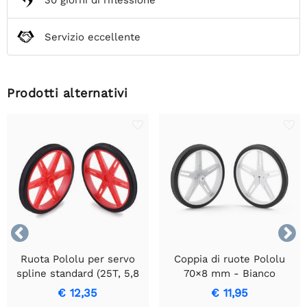
Servizio eccellente
Prodotti alternativi


Ruota Pololu per servo
Coppia di ruote Pololu
spline standard (25T, 5,8
70×8 mm - Bianco
mm) - 70×8 mm, rossa,
€ 12,35
€ 11,95
confezione da 2