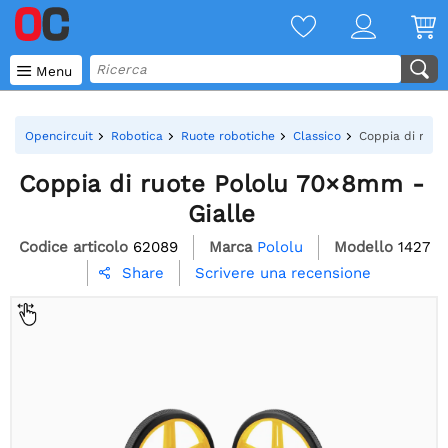

Menu
Opencircuit
Robotica
Ruote robotiche
Classico
Coppia di ruot
Coppia di ruote Pololu 70×8mm -
Gialle
Codice articolo
62089
Marca
Pololu
Modello
1427
Scrivere una recensione
Share
