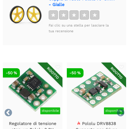
- Gialle
★
★
★
★
★
Fai clic su una stella per lasciare la
tua recensione
RIDOTTO
RIDOTTO
-50 %
-50 %


disponibile
disponibile
Regolatore di tensione
Pololu DRV8838