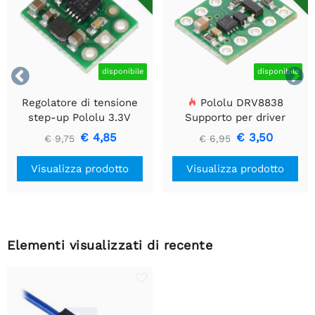


disponibile
disponibile
Regolatore di tensione
Pololu DRV8838
step-up Pololu 3.3V
Supporto per driver
U1V10F3
motore CC a spazzola
€ 4,85
€ 3,50
€ 9,75
€ 6,95
singola
Visualizza prodotto
Visualizza prodotto
Elementi visualizzati di recente