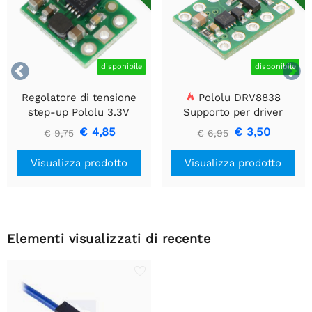


disponibile
disponibile
Regolatore di tensione
Pololu DRV8838
step-up Pololu 3.3V
Supporto per driver
U1V10F3
motore CC a spazzola
€ 4,85
€ 3,50
€ 9,75
€ 6,95
singola
Visualizza prodotto
Visualizza prodotto
Elementi visualizzati di recente