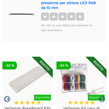
pressione per strisce LED RGB
da 10 mm
★
★
★
★
★
Fai clic su una stella per lasciare la
tua recensione
RIDOTTO
RIDOTTO
-50 %
-50 %


disponibile
disponibile
Velleman Breadboard 830
Velleman Kit cavo di