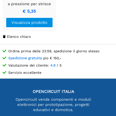
a pressione per strisce
LED RGB da 10 mm
€ 5,35
Visualizza prodotto
Elenco chiaro

Ordina prima delle 23:59, spedizione il giorno stesso
Spedizione gratuita
pio € 150,-
Valutazione del cliente:
4.8
/ 5
Servizio eccellente
OPENCIRCUIT ITALIA
Opencircuit vende componenti e moduli
elettronici per prototipazione, progetti
educativi e domotica.