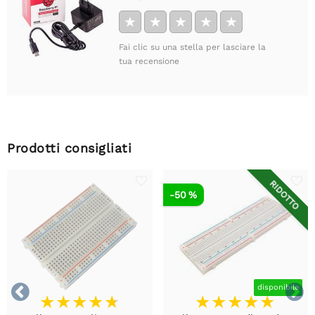
★
★
★
★
★
Fai clic su una stella per lasciare la
tua recensione
Prodotti consigliati
RIDOTTO
-50 %


disponibile