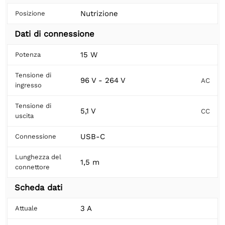
Nutrizione
Posizione
Dati di connessione
15 W
Potenza
Tensione di
96 V - 264 V
AC
ingresso
Tensione di
5,1 V
CC
uscita
USB-C
Connessione
Lunghezza del
1,5 m
connettore
Scheda dati
3 A
Attuale