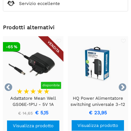
Servizio eccellente
Prodotti alternativi
VENDITA
-65 %


disponibile
Adattatore Mean Well
HQ Power Alimentatore
GS06E-1P1J - 5V 1A
switching universale 3–12
VDC | 30 W | 6 spine
€ 5,15
€ 23,95
€ 14,65
intercambiabili – Velleman
PSS6EMV26
Visualizza prodotto
Visualizza prodotto