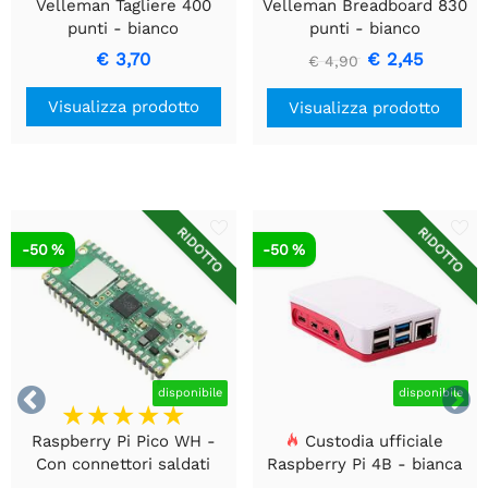
Velleman Tagliere 400
Velleman Breadboard 830
punti - bianco
punti - bianco
€ 3,70
€ 2,45
€ 4,90
Visualizza prodotto
Visualizza prodotto
RIDOTTO
RIDOTTO
-50 %
-50 %


disponibile
disponibile
Raspberry Pi Pico WH -
Custodia ufficiale
Con connettori saldati
Raspberry Pi 4B - bianca