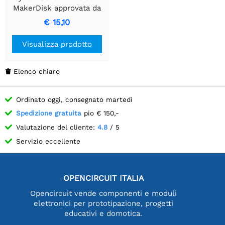
MakerDisk approvata da
Raspberry Pi con sistema
€ 15,10
operativo RPi - 32 GB
Visualizza prodotto
Elenco chiaro

Ordinato oggi, consegnato martedì
Spedizione gratuita
pio € 150,-
Valutazione del cliente:
4.8
/ 5
Servizio eccellente
OPENCIRCUIT ITALIA
Opencircuit vende componenti e moduli
elettronici per prototipazione, progetti
educativi e domotica.