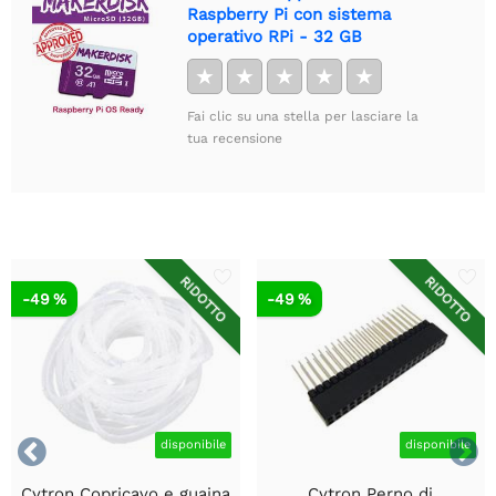
Raspberry Pi con sistema
operativo RPi - 32 GB
★
★
★
★
★
Fai clic su una stella per lasciare la
tua recensione
RIDOTTO
RIDOTTO
-49 %
-49 %


disponibile
disponibile
Cytron Copricavo e guaina
Cytron Perno di