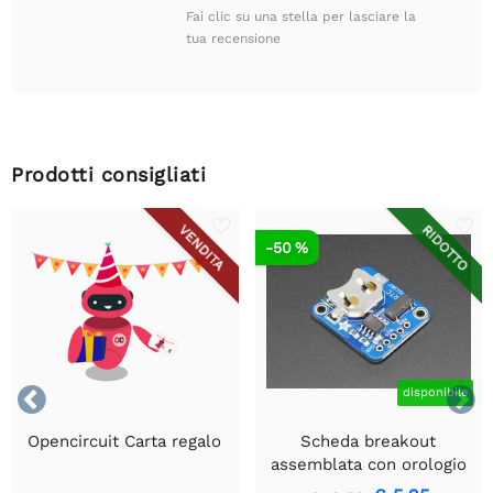
Fai clic su una stella per lasciare la
tua recensione
Prodotti consigliati
RIDOTTO
VENDITA
-50 %


disponibile
Opencircuit Carta regalo
Scheda breakout
assemblata con orologio
in tempo reale Adafruit