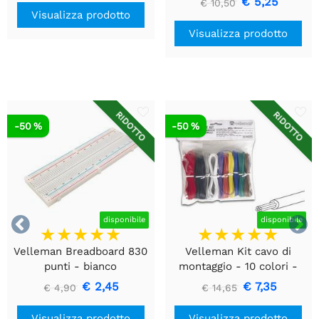
€ 5,25
€ 10,50
DS1307
Visualizza prodotto
Visualizza prodotto
RIDOTTO
RIDOTTO
-50 %
-50 %


disponibile
disponibile
Velleman Breadboard 830
Velleman Kit cavo di
punti - bianco
montaggio - 10 colori -
60m - multipolare
€ 2,45
€ 7,35
€ 4,90
€ 14,65
Visualizza prodotto
Visualizza prodotto