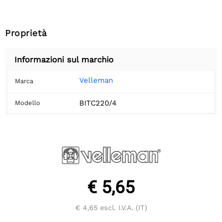
Proprietà
Informazioni sul marchio
Velleman
Marca
BITC220/4
Modello
€ 5,65
€ 4,65
escl. I.V.A. (IT)