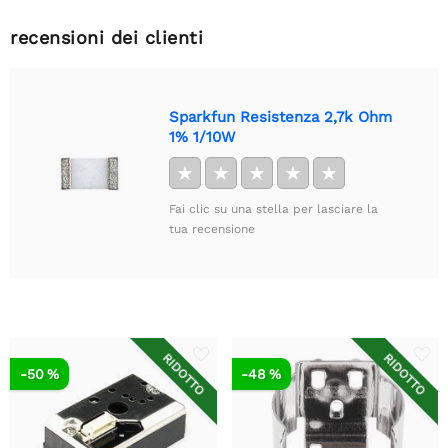
recensioni dei clienti
Sparkfun Resistenza 2,7k Ohm
1% 1/10W
★
★
★
★
★
Fai clic su una stella per lasciare la
tua recensione
RIDOTTO
RIDOTTO
-50 %
-48 %