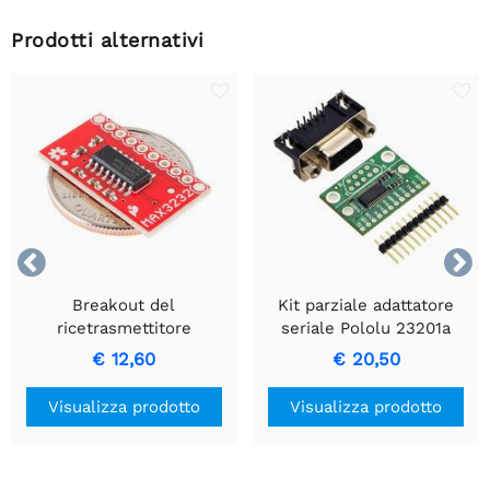
Prodotti alternativi


Breakout del
Kit parziale adattatore
ricetrasmettitore
seriale Pololu 23201a
SparkFun - MAX3232
€ 12,60
€ 20,50
Visualizza prodotto
Visualizza prodotto