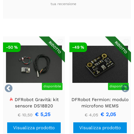
tua recensione
RIDOTTO
RIDOTTO
-50 %
-49 %


disponibile
disponibile
DFRobot Gravità: kit
DFRobot Fermion: modulo
sensore DS18B20
microfono MEMS
impermeabile
€ 5,25
€ 2,05
€ 10,50
€ 4,05
Visualizza prodotto
Visualizza prodotto