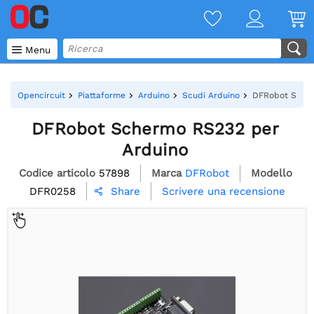

Menu
Opencircuit
Piattaforme
Arduino
Scudi Arduino
DFRobot Scher
DFRobot Schermo RS232 per
Arduino
Codice articolo
57898
Marca
DFRobot
Modello
DFR0258
Scrivere una recensione
Share
