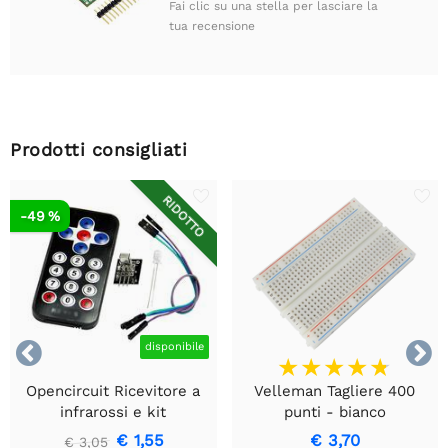
Fai clic su una stella per lasciare la
tua recensione
Prodotti consigliati
RIDOTTO
-49 %


disponibile
Opencircuit Ricevitore a
Velleman Tagliere 400
infrarossi e kit
punti - bianco
telecomando
€ 1,55
€ 3,70
€ 3,05