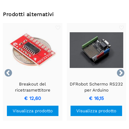
Prodotti alternativi


Breakout del
DFRobot Schermo RS232
ricetrasmettitore
per Arduino
SparkFun - MAX3232
€ 12,60
€ 16,15
Visualizza prodotto
Visualizza prodotto