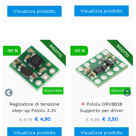
Visualizza prodotto
Visualizza prodotto
RIDOTTO
RIDOTTO
-50 %
-50 %


disponibile
disponibile
Regolatore di tensione
Pololu DRV8838
step-up Pololu 3.3V
Supporto per driver
U1V10F3
motore CC a spazzola
€ 4,90
€ 3,50
€ 9,75
€ 6,95
singola
Visualizza prodotto
Visualizza prodotto