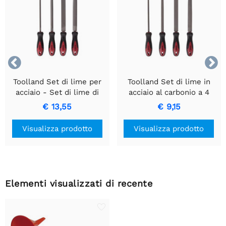


Toolland Set di lime per
Toolland Set di lime in
acciaio - Set di lime di
acciaio al carbonio a 4
precisione per lavorazione
pezzi per legno - 20 cm
€ 13,55
€ 9,15
dei metalli
Visualizza prodotto
Visualizza prodotto
Elementi visualizzati di recente