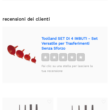
recensioni dei clienti
Toolland SET DI 4 IMBUTI - Set
Versatile per Trasferimenti
Senza Sforzo
★
★
★
★
★
Fai clic su una stella per lasciare la
tua recensione