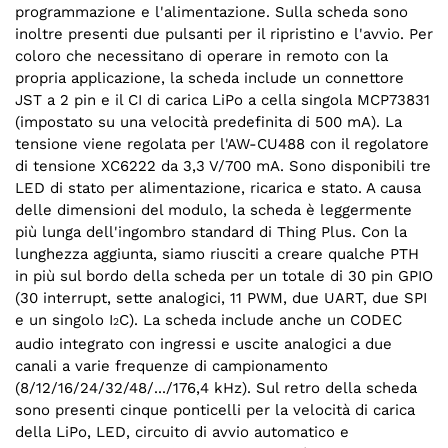
programmazione e l'alimentazione. Sulla scheda sono
inoltre presenti due pulsanti per il ripristino e l'avvio. Per
coloro che necessitano di operare in remoto con la
propria applicazione, la scheda include un connettore
JST a 2 pin e il CI di carica LiPo a cella singola MCP73831
(impostato su una velocità predefinita di 500 mA). La
tensione viene regolata per l'AW-CU488 con il regolatore
di tensione XC6222 da 3,3 V/700 mA. Sono disponibili tre
LED di stato per alimentazione, ricarica e stato. A causa
delle dimensioni del modulo, la scheda è leggermente
più lunga dell'ingombro standard di Thing Plus. Con la
lunghezza aggiunta, siamo riusciti a creare qualche PTH
in più sul bordo della scheda per un totale di 30 pin GPIO
(30 interrupt, sette analogici, 11 PWM, due UART, due SPI
e un singolo I
C). La scheda include anche un CODEC
2
audio integrato con ingressi e uscite analogici a due
canali a varie frequenze di campionamento
(8/12/16/24/32/48/.../176,4 kHz). Sul retro della scheda
sono presenti cinque ponticelli per la velocità di carica
della LiPo, LED, circuito di avvio automatico e