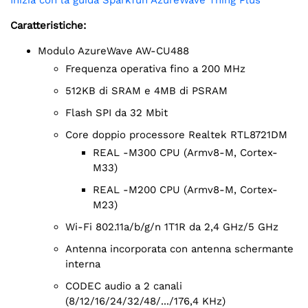
Inizia con la guida Sparkfun AzureWave Thing Plus
Caratteristiche:
Modulo AzureWave AW-CU488
frequenza operativa fino a 200 MHz
512KB di SRAM e 4MB di PSRAM
Flash SPI da 32 Mbit
Core doppio processore Realtek RTL8721DM
REAL -M300 CPU (Armv8-M, Cortex-
M33)
REAL -M200 CPU (Armv8-M, Cortex-
M23)
Wi-Fi 802.11a/b/g/n 1T1R da 2,4 GHz/5 GHz
Antenna incorporata con antenna schermante
interna
CODEC audio a 2 canali
(8/12/16/24/32/48/.../176,4 KHz)