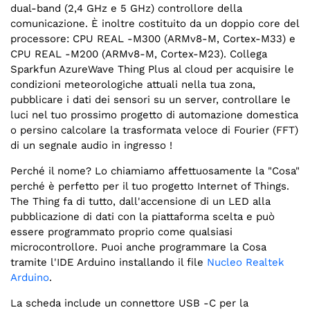
dual-band (2,4 GHz e 5 GHz)
controllore della
comunicazione. È inoltre costituito da un doppio core del
processore: CPU REAL -M300 (ARMv8-M, Cortex-M33) e
CPU REAL -M200 (ARMv8-M, Cortex-M23). Collega
Sparkfun AzureWave Thing Plus al cloud per acquisire le
condizioni meteorologiche attuali nella tua zona,
pubblicare i dati dei sensori su un server, controllare le
luci nel tuo prossimo progetto di automazione domestica
o persino calcolare la trasformata veloce di Fourier (FFT)
di un segnale audio in ingresso !
Perché il nome? Lo chiamiamo affettuosamente la "Cosa"
perché è perfetto per il tuo progetto Internet of Things.
The Thing fa di tutto, dall'accensione di un LED alla
pubblicazione di dati con la piattaforma scelta e può
essere programmato proprio come qualsiasi
microcontrollore. Puoi anche programmare la Cosa
tramite l'IDE Arduino installando il file
Nucleo Realtek
Arduino
.
La scheda include un connettore USB -C per la