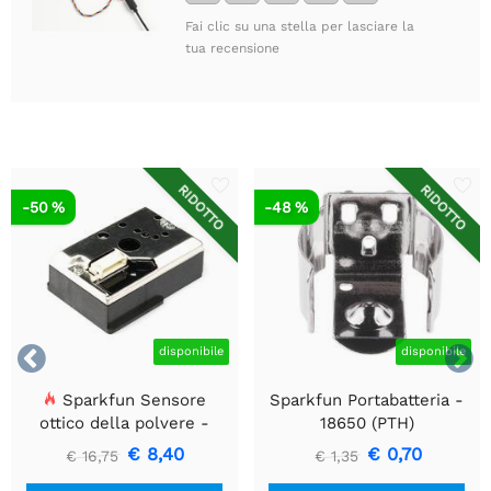
Fai clic su una stella per lasciare la
tua recensione
RIDOTTO
RIDOTTO
-50 %
-48 %


disponibile
disponibile
Sparkfun Sensore
Sparkfun Portabatteria -
ottico della polvere -
18650 (PTH)
GP2Y1010AU0F
€ 8,40
€ 0,70
€ 16,75
€ 1,35