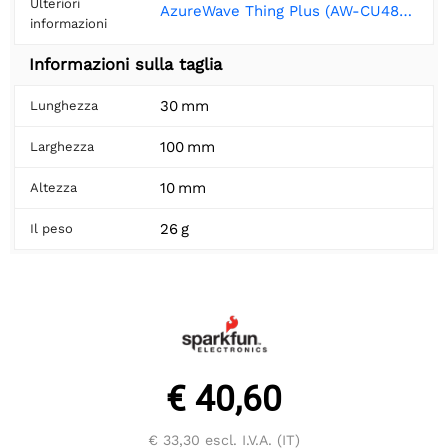
Ulteriori
AzureWave Thing Plus (AW-CU488) Hookup Guide - SparkFun Learn
informazioni
Informazioni sulla taglia
30 mm
Lunghezza
100 mm
Larghezza
10 mm
Altezza
26 g
Il peso
€ 40,60
€ 33,30
escl. I.V.A. (IT)