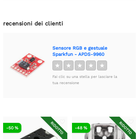
recensioni dei clienti
Sensore RGB e gestuale
Sparkfun - APDS-9960
★
★
★
★
★
Fai clic su una stella per lasciare la
tua recensione
RIDOTTO
RIDOTTO
-50 %
-48 %