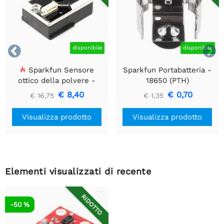


disponibile
disponibile
Sparkfun Sensore
Sparkfun Portabatteria -
ottico della polvere -
18650 (PTH)
GP2Y1010AU0F
€ 8,40
€ 0,70
€ 16,75
€ 1,35
Visualizza prodotto
Visualizza prodotto
Elementi visualizzati di recente
RIDOTTO
-50 %