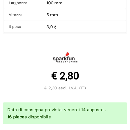
100 mm
Larghezza
5 mm
Altezza
3,9 g
Il peso
€ 2,80
€ 2,30
escl. I.V.A. (IT)
Data di consegna prevista: venerdì 14 augusto .
16
pieces
disponibile