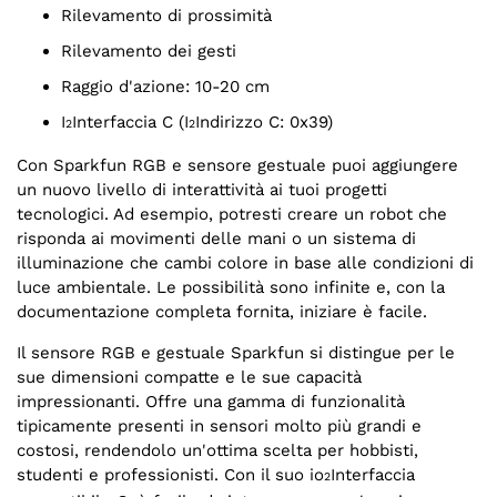
Rilevamento di prossimità
Rilevamento dei gesti
Raggio d'azione: 10-20 cm
I
Interfaccia C (I
Indirizzo C: 0x39)
2
2
Con Sparkfun RGB e sensore gestuale puoi aggiungere
un nuovo livello di interattività ai tuoi progetti
tecnologici. Ad esempio, potresti creare un robot che
risponda ai movimenti delle mani o un sistema di
illuminazione che cambi colore in base alle condizioni di
luce ambientale. Le possibilità sono infinite e, con la
documentazione completa fornita, iniziare è facile.
Il sensore RGB e gestuale Sparkfun si distingue per le
sue dimensioni compatte e le sue capacità
impressionanti. Offre una gamma di funzionalità
tipicamente presenti in sensori molto più grandi e
costosi, rendendolo un'ottima scelta per hobbisti,
studenti e professionisti. Con il suo io
Interfaccia
2