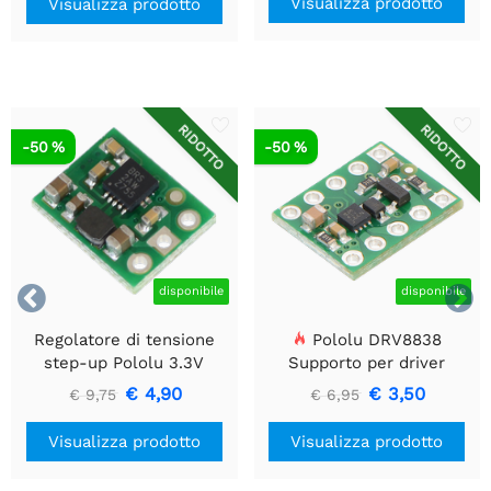
Visualizza prodotto
Visualizza prodotto
RIDOTTO
RIDOTTO
-50 %
-50 %


disponibile
disponibile
Regolatore di tensione
Pololu DRV8838
step-up Pololu 3.3V
Supporto per driver
U1V10F3
motore CC a spazzola
€ 4,90
€ 3,50
€ 9,75
€ 6,95
singola
Visualizza prodotto
Visualizza prodotto