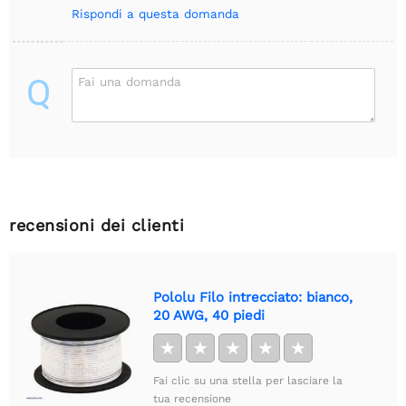
Rispondi a questa domanda
Q
Fai una domanda
recensioni dei clienti
Pololu Filo intrecciato: bianco,
20 AWG, 40 piedi
★
★
★
★
★
Fai clic su una stella per lasciare la
tua recensione