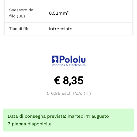
Spessore del
0,52mm²
filo (UE)
Intrecciato
Tipo di filo
€ 8,35
€ 6,85
escl. I.V.A. (IT)
Data di consegna prevista: martedì 11 augusto .
7
pieces
disponibile