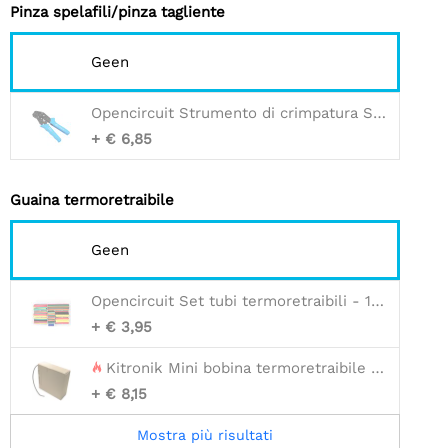
Pinza spelafili/pinza tagliente
Geen
Opencircuit Strumento di crimpatura SN-01B 20-28 AWG - 0,08 / 0,5 mm2
+ € 6,85
Guaina termoretraibile
Geen
Opencircuit Set tubi termoretraibili - 180pz
+ € 3,95
Kitronik Mini bobina termoretraibile - 2,4 mm, 11 metri
+ € 8,15
Mostra più risultati