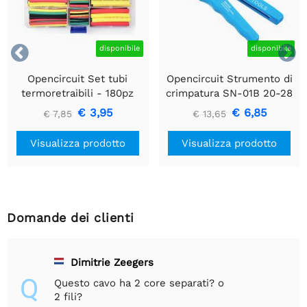


disponibile
disponibile
Opencircuit Set tubi
Opencircuit Strumento di
termoretraibili - 180pz
crimpatura SN-01B 20-28
AWG - 0,08 / 0,5 mm2
€ 3,95
€ 6,85
€ 7,85
€ 13,65
Visualizza prodotto
Visualizza prodotto
Domande dei clienti
Dimitrie Zeegers
Q
Questo cavo ha 2 core separati? o
2 fili?