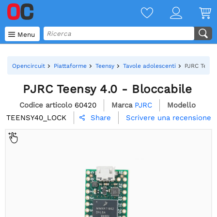

Menu
Opencircuit
Piattaforme
Teensy
Tavole adolescenti
PJRC Teensy
PJRC Teensy 4.0 - Bloccabile
Codice articolo
60420
Marca
PJRC
Modello
TEENSY40_LOCK
Scrivere una recensione
Share
