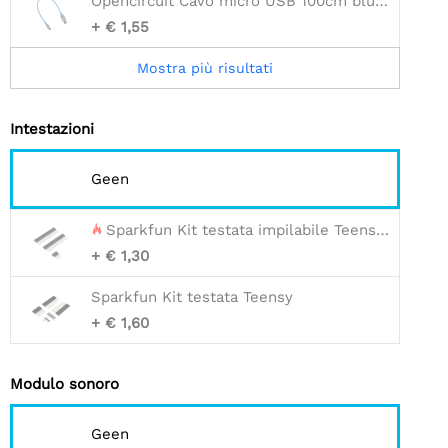
Opencircuit Cavo micro USB 100cm blu - 30AWG
+ € 1,55
Mostra più risultati
Intestazioni
Geen
Sparkfun Kit testata impilabile Teensy (esteso)
+ € 1,30
Sparkfun Kit testata Teensy
+ € 1,60
Modulo sonoro
Geen