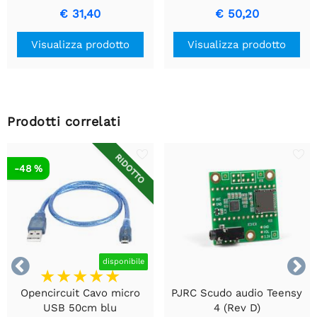
€ 31,40
€ 50,20
Visualizza prodotto
Visualizza prodotto
Prodotti correlati
RIDOTTO
-48 %


disponibile
Opencircuit Cavo micro
PJRC Scudo audio Teensy
USB 50cm blu
4 (Rev D)