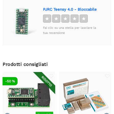
PJRC Teensy 4.0 - Bloccabile
★
★
★
★
★
Fai clic su una stella per lasciare la
tua recensione
Prodotti consigliati
RIDOTTO
-50 %