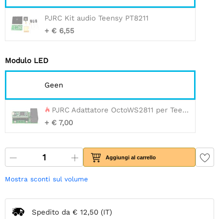
PJRC Kit audio Teensy PT8211
+ € 6,55
Modulo LED
Geen
PJRC Adattatore OctoWS2811 per Teensy 3.2 - 4.1
+ € 7,00
Aggiungi al carrello
Mostra sconti sul volume
Spedito da
€ 12,50
(IT)