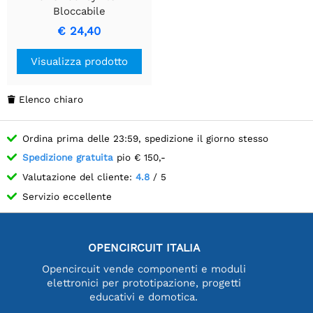
Bloccabile
€ 24,40
Visualizza prodotto
Elenco chiaro

Ordina prima delle 23:59, spedizione il giorno stesso
Spedizione gratuita
pio € 150,-
Valutazione del cliente:
4.8
/ 5
Servizio eccellente
OPENCIRCUIT ITALIA
Opencircuit vende componenti e moduli
elettronici per prototipazione, progetti
educativi e domotica.