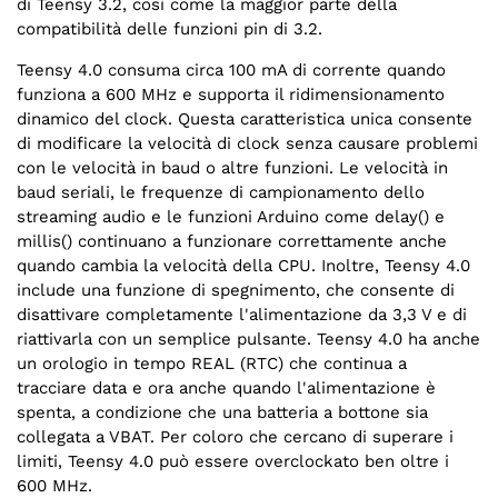
di Teensy 3.2, così come la maggior parte della
compatibilità delle funzioni pin di 3.2.
Teensy 4.0 consuma circa 100 mA di corrente quando
funziona a 600 MHz e supporta il ridimensionamento
dinamico del clock. Questa caratteristica unica consente
di modificare la velocità di clock senza causare problemi
con le velocità in baud o altre funzioni. Le velocità in
baud seriali, le frequenze di campionamento dello
streaming audio e le funzioni Arduino come delay() e
millis() continuano a funzionare correttamente anche
quando cambia la velocità della CPU. Inoltre, Teensy 4.0
include una funzione di spegnimento, che consente di
disattivare completamente l'alimentazione da 3,3 V e di
riattivarla con un semplice pulsante. Teensy 4.0 ha anche
un orologio in tempo REAL (RTC) che continua a
tracciare data e ora anche quando l'alimentazione è
spenta, a condizione che una batteria a bottone sia
collegata a VBAT. Per coloro che cercano di superare i
limiti, Teensy 4.0 può essere overclockato ben oltre i
600 MHz.