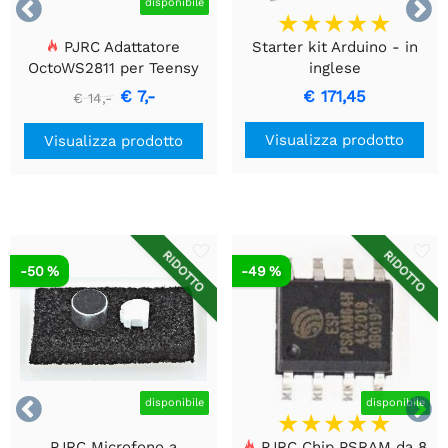


disponibile
PJRC Adattatore
Starter kit Arduino - in
OctoWS2811 per Teensy
inglese
3.2 - 4.1
€ 7,-
€ 171,45
€ 14,-
Visualizza prodotto
Visualizza prodotto
RIDOTTO
RIDOTTO
-50 %
-49 %


disponibile
disponibile
PJRC Microfono a
PJRC Chip PSRAM da 8