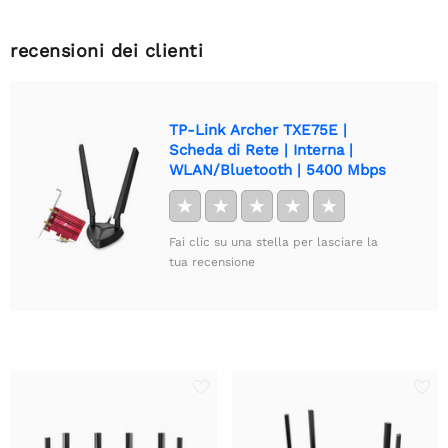
recensioni dei clienti
TP-Link Archer TXE75E |
Scheda di Rete | Interna |
WLAN/Bluetooth | 5400 Mbps
★
★
★
★
★
Fai clic su una stella per lasciare la
tua recensione