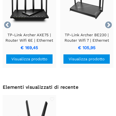


TP-Link Archer AXE75 |
TP-Link Archer BE230 |
Router Wifi 6E | Ethernet
Router Wifi 7 | Ethernet
Gigabit Tri-band (2.4 GHz
Dual-band a 2,5 Gigabit
€ 169,45
€ 105,95
/ 5 GHz / 6 GHz) | 2402
(2,4 GHz / 5 GHz) | 2882
Mbit/s
Mbit/s
Visualizza prodotto
Visualizza prodotto
Elementi visualizzati di recente