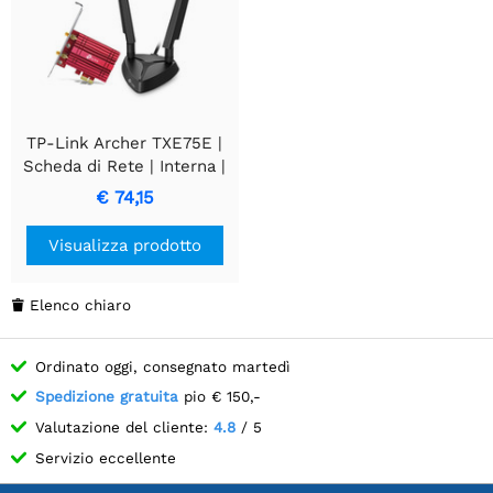
TP-Link Archer TXE75E |
Scheda di Rete | Interna |
WLAN/Bluetooth | 5400
€ 74,15
Mbps
Visualizza prodotto
Elenco chiaro

Ordinato oggi, consegnato martedì
Spedizione gratuita
pio € 150,-
Valutazione del cliente:
4.8
/ 5
Servizio eccellente