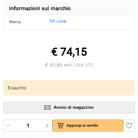
Informazioni sul marchio
TP-Link
Marca
€ 74,15
€ 60,80
escl. I.V.A. (IT)
Esaurito
Avviso di magazzino
Aggiungi al carrello