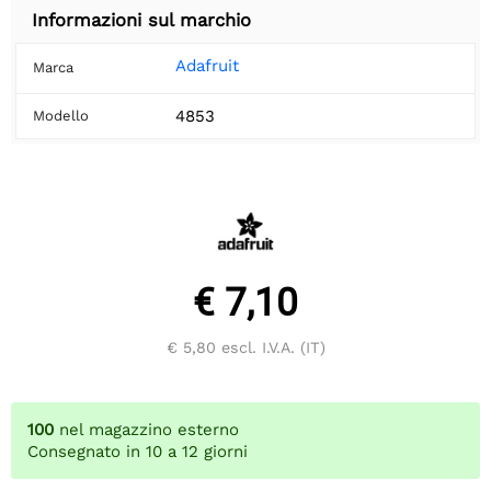
Informazioni sul marchio
Adafruit
Marca
4853
Modello
€ 7,10
€ 5,80
escl. I.V.A. (IT)
100
nel magazzino esterno
Consegnato in 10 a 12 giorni