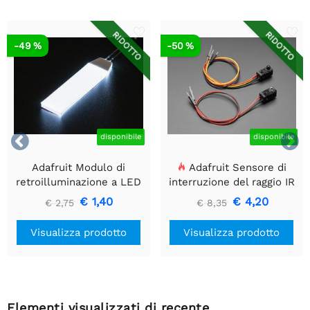
RIDOTTO
RIDOTTO
-49 %
-50 %


disponibile
disponibile
Adafruit Modulo di
Adafruit Sensore di
retroilluminazione a LED
interruzione del raggio IR
bianco - Piccolo 12 mm x
con estremità del
€ 1,40
€ 4,20
€ 2,75
€ 8,35
40 mm
connettore del cavo di alta
qualità - LED da 5 mm
Visualizza prodotto
Visualizza prodotto
Elementi visualizzati di recente