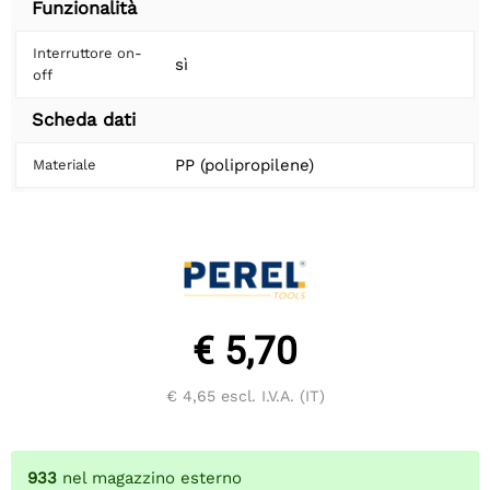
Funzionalità
Interruttore on-
sì
off
Scheda dati
PP (polipropilene)
Materiale
€ 5,70
€ 4,65
escl. I.V.A. (IT)
933
nel magazzino esterno