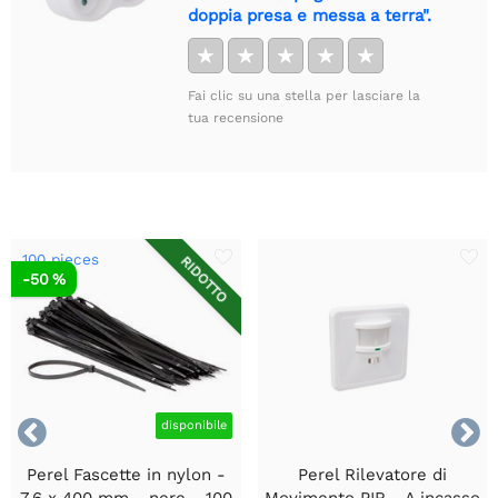
doppia presa e messa a terra".
★
★
★
★
★
Fai clic su una stella per lasciare la
tua recensione
100 pieces
RIDOTTO
-50 %


disponibile
Perel Fascette in nylon -
Perel Rilevatore di