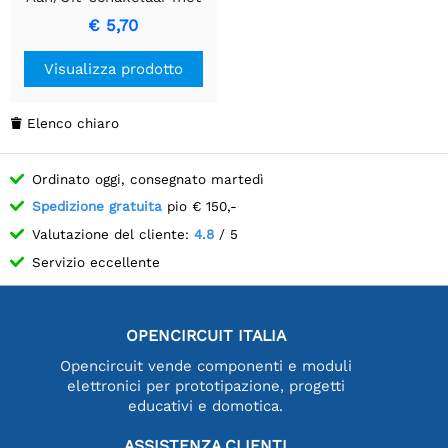
Dubbel Stopcontact en
€ 5,70
Penaarde" vertaald naar
het Italiaans, in een
Visualizza prodotto
informele stijl, zou zijn:
"Adattatore con
interruttore
Elenco chiaro

accensione/spegnimento
con doppia presa e messa
Ordinato oggi, consegnato martedì
a terra".
Spedizione gratuita
pio € 150,-
Valutazione del cliente:
4.8
/ 5
Servizio eccellente
OPENCIRCUIT ITALIA
Opencircuit vende componenti e moduli
elettronici per prototipazione, progetti
educativi e domotica.
ASSISTENZA CLIENTI