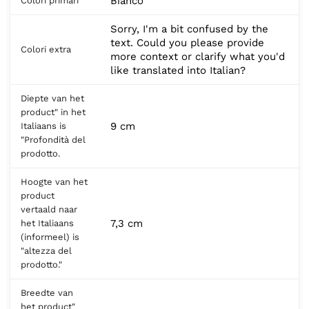
Bianco
Colori primari
Sorry, I'm a bit confused by the
text. Could you please provide
Colori extra
more context or clarify what you'd
like translated into Italian?
Diepte van het
product" in het
9 cm
Italiaans is
"Profondità del
prodotto.
Hoogte van het
product
vertaald naar
7,3 cm
het Italiaans
(informeel) is
"altezza del
prodotto."
Breedte van
het product"