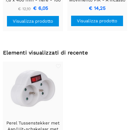
7,6 x 400 mm - nere - 100
Movimento PIR - A incasso
pz
con Rilevamento
€ 6,05
€ 14,25
€ 12,10
Movimento & Design
Incassato
Visualizza prodotto
Visualizza prodotto
Elementi visualizzati di recente
Perel Tussenstekker met
Aan/Uit-schakelaar met