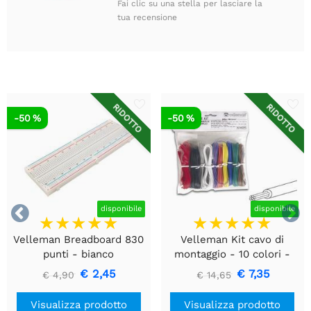
Fai clic su una stella per lasciare la
tua recensione
RIDOTTO
RIDOTTO
-50 %
-50 %


disponibile
disponibile
Velleman Breadboard 830
Velleman Kit cavo di
punti - bianco
montaggio - 10 colori -
60m - multipolare
€ 2,45
€ 7,35
€ 4,90
€ 14,65
Visualizza prodotto
Visualizza prodotto