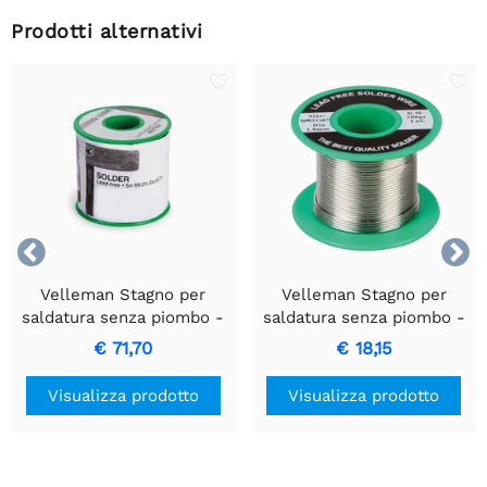
perfette
Prodotti alternativi


Velleman Stagno per
Velleman Stagno per
saldatura senza piombo -
saldatura senza piombo -
0,8 mm - nucleo in resina
1 mm - nucleo in resina -
€ 71,70
€ 18,15
- 500 g
100 g
Visualizza prodotto
Visualizza prodotto