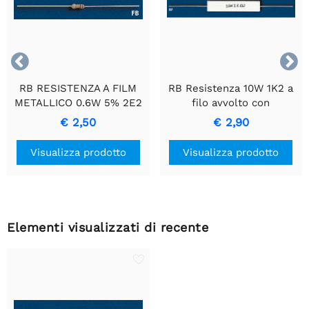


RB RESISTENZA A FILM
RB Resistenza 10W 1K2 a
METALLICO 0.6W 5% 2E2
filo avvolto con
- Resistenza di Precisione
rivestimento in ceramica
€ 2,50
€ 2,90
Durevole
Visualizza prodotto
Visualizza prodotto
Elementi visualizzati di recente