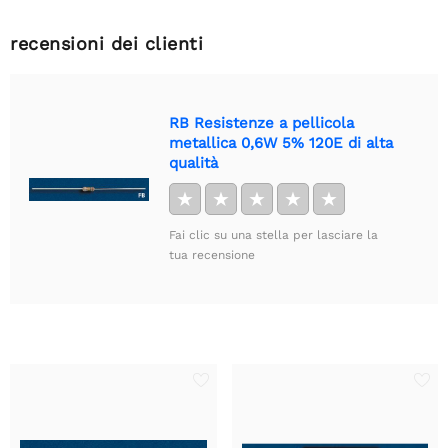
recensioni dei clienti
RB Resistenze a pellicola
metallica 0,6W 5% 120E di alta
qualità
★
★
★
★
★
Fai clic su una stella per lasciare la
tua recensione