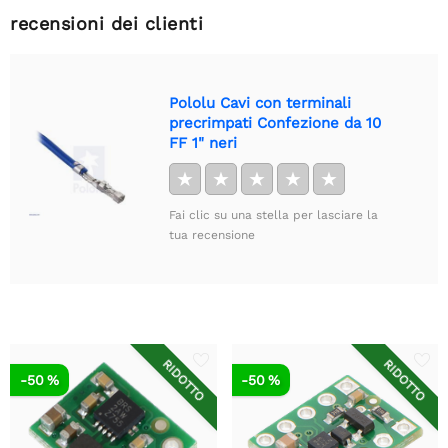
recensioni dei clienti
Pololu Cavi con terminali
precrimpati Confezione da 10
FF 1" neri
★
★
★
★
★
Fai clic su una stella per lasciare la
tua recensione
RIDOTTO
RIDOTTO
-50 %
-50 %