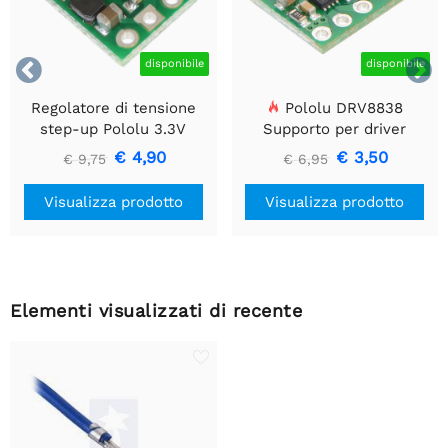


disponibile
disponibile
Regolatore di tensione
Pololu DRV8838
step-up Pololu 3.3V
Supporto per driver
U1V10F3
motore CC a spazzola
€ 4,90
€ 3,50
€ 9,75
€ 6,95
singola
Visualizza prodotto
Visualizza prodotto
Elementi visualizzati di recente