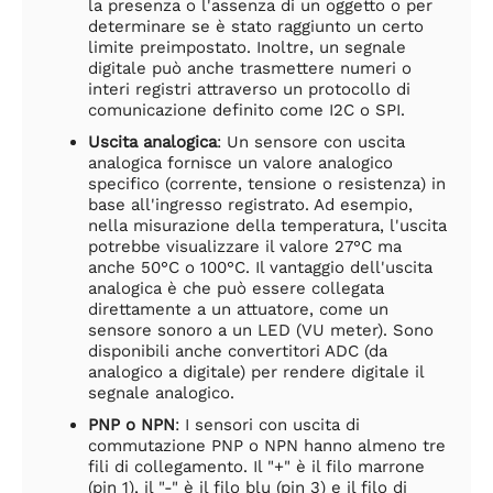
la presenza o l'assenza di un oggetto o per
determinare se è stato raggiunto un certo
limite preimpostato. Inoltre, un segnale
digitale può anche trasmettere numeri o
interi registri attraverso un protocollo di
comunicazione definito come I2C o SPI.
Uscita analogica
: Un sensore con uscita
analogica fornisce un valore analogico
specifico (corrente, tensione o resistenza) in
base all'ingresso registrato. Ad esempio,
nella misurazione della temperatura, l'uscita
potrebbe visualizzare il valore 27°C ma
anche 50°C o 100°C. Il vantaggio dell'uscita
analogica è che può essere collegata
direttamente a un attuatore, come un
sensore sonoro a un LED (VU meter). Sono
disponibili anche convertitori ADC (da
analogico a digitale) per rendere digitale il
segnale analogico.
PNP o NPN
: I sensori con uscita di
commutazione PNP o NPN hanno almeno tre
fili di collegamento. Il "+" è il filo marrone
(pin 1), il "-" è il filo blu (pin 3) e il filo di