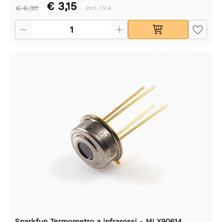
€ 3,15
€ 6,30
incl. I.V.A.
Sparkfun Termometro a infrarossi - MLX90614