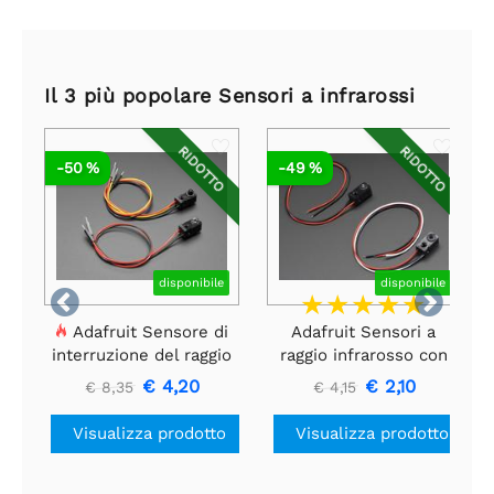
Il 3 più popolare Sensori a infrarossi
RIDOTTO
RIDOTTO
-50 %
-49 %
disponibile
disponibile


Adafruit Sensore di
Adafruit Sensori a
interruzione del raggio
raggio infrarosso con
IR con estremità del
estremità del
€ 4,20
€ 2,10
€ 8,35
€ 4,15
connettore del cavo di
connettore di filo di
alta qualità - LED da
alta qualità - LED da
Visualizza prodotto
Visualizza prodotto
5 mm
3 mm