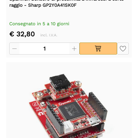
raggio - Sharp GP2Y0A41SK0F
Consegnato in 5 a 10 giorni
€ 32,80
incl. I.V.A.