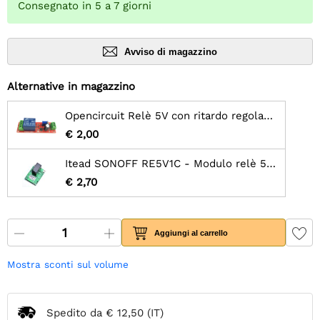
Consegnato in 5 a 7 giorni
Avviso di magazzino
Alternative in magazzino
Opencircuit Relè 5V con ritardo regolabile (0S - 10S)
€ 2,00
Itead SONOFF RE5V1C - Modulo relè 5V wifi inching/autobloccante
€ 2,70
Aggiungi al carrello
Mostra sconti sul volume
Spedito da
€ 12,50
(IT)