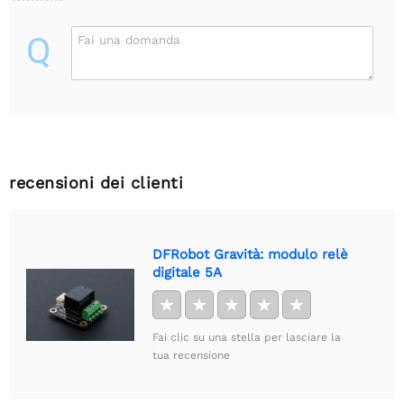
Q
Fai una domanda
recensioni dei clienti
DFRobot Gravità: modulo relè
digitale 5A
★
★
★
★
★
Fai clic su una stella per lasciare la
tua recensione