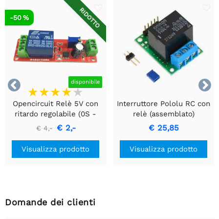
RIDOTTO
-50 %


disponibile
Opencircuit Relè 5V con
Interruttore Pololu RC con
ritardo regolabile (0S -
relè (assemblato)
10S)
€ 2,-
€ 25,85
€ 4,-
Visualizza prodotto
Visualizza prodotto
Domande dei clienti