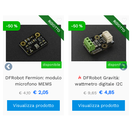
RIDOTTO
RIDOTTO
-50 %
-50 %


disponibile
disponibile
DFRobot Fermion: modulo
DFRobot Gravità:
microfono MEMS
wattmetro digitale I2C
€ 2,05
€ 4,85
€ 4,10
€ 9,65
Visualizza prodotto
Visualizza prodotto