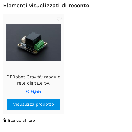
Elementi visualizzati di recente
DFRobot Gravità: modulo
relè digitale 5A
€ 6,55
Visualizza prodotto
Elenco chiaro
