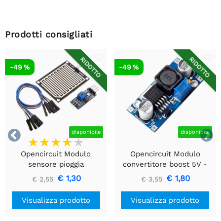
Prodotti consigliati
RIDOTTO
RIDOTTO
-49 %
-49 %


disponibile
disponibile
Opencircuit Modulo
Opencircuit Modulo
sensore pioggia
convertitore boost 5V -
35V XL6009
€ 1,30
€ 1,80
€ 2,55
€ 3,55
Visualizza prodotto
Visualizza prodotto