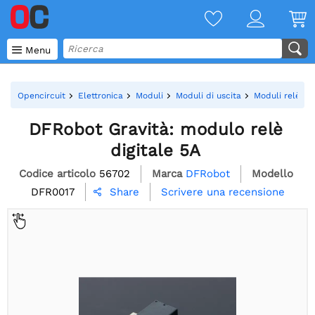

Menu
Opencircuit
Elettronica
Moduli
Moduli di uscita
Moduli relè
DFRobot Gravità: modulo relè
digitale 5A
Codice articolo
56702
Marca
DFRobot
Modello
DFR0017
Scrivere una recensione
Share
