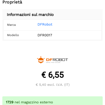
Proprietà
Informazioni sul marchio
DFRobot
Marca
DFR0017
Modello
€ 6,55
€ 5,40
escl. I.V.A. (IT)
1729
nel magazzino esterno