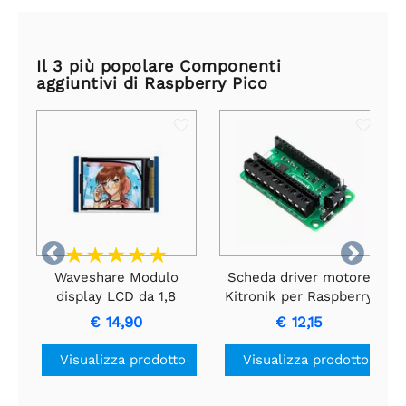
Il 3 più popolare Componenti
aggiuntivi di Raspberry Pico


Waveshare Modulo
Scheda driver motore
display LCD da 1,8
Kitronik per Raspberry
pollici per Raspberry
Pi Pico
€ 14,90
€ 12,15
Pi Pico, 65K colori, 160
× 128, SPI
Visualizza prodotto
Visualizza prodotto