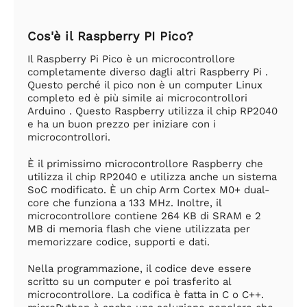
Cos'è il Raspberry PI Pico?
Il Raspberry Pi Pico è un microcontrollore
completamente diverso dagli altri Raspberry Pi .
Questo perché il pico non è un computer Linux
completo ed è più simile ai microcontrollori
Arduino . Questo Raspberry utilizza il chip RP2040
e ha un buon prezzo per iniziare con i
microcontrollori.
È il primissimo microcontrollore Raspberry che
utilizza il chip RP2040 e utilizza anche un sistema
SoC modificato. È un chip Arm Cortex M0+ dual-
core che funziona a 133 MHz. Inoltre, il
microcontrollore contiene 264 KB di SRAM e 2
MB di memoria flash che viene utilizzata per
memorizzare codice, supporti e dati.
Nella programmazione, il codice deve essere
scritto su un computer e poi trasferito al
microcontrollore. La codifica è fatta in C o C++.