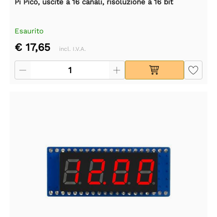
Pi Pico, uscite a 16 canali, risoluzione a 16 bit
Esaurito
€ 17,65
incl. I.V.A.