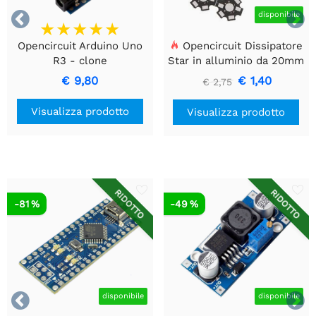


disponibile
Opencircuit Arduino Uno
Opencircuit Dissipatore
R3 - clone
Star in alluminio da 20mm
- 10 pezzi
€ 9,80
€ 1,40
€ 2,75
Visualizza prodotto
Visualizza prodotto
RIDOTTO
RIDOTTO
-81 %
-49 %


disponibile
disponibile