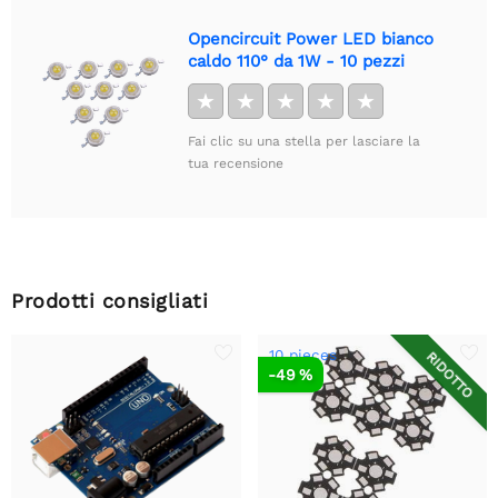
Opencircuit Power LED bianco
caldo 110° da 1W - 10 pezzi
★
★
★
★
★
Fai clic su una stella per lasciare la
tua recensione
Prodotti consigliati
10 pieces
RIDOTTO
-49 %