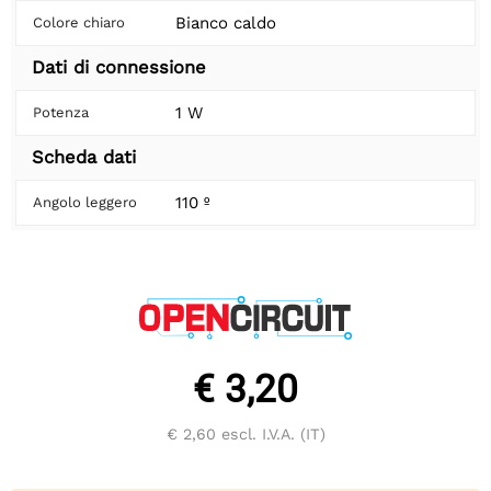
Bianco caldo
Colore chiaro
Dati di connessione
1 W
Potenza
Scheda dati
110 º
Angolo leggero
€ 3,20
€ 2,60
escl. I.V.A. (IT)