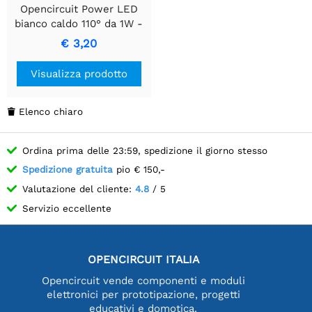
Opencircuit Power LED
bianco caldo 110° da 1W -
10 pezzi
€ 3,20
Visualizza prodotto
Elenco chiaro

Ordina prima delle 23:59, spedizione il giorno stesso
Spedizione gratuita
pio € 150,-
Valutazione del cliente:
4.8
/ 5
Servizio eccellente
OPENCIRCUIT ITALIA
Opencircuit vende componenti e moduli
elettronici per prototipazione, progetti
educativi e domotica.