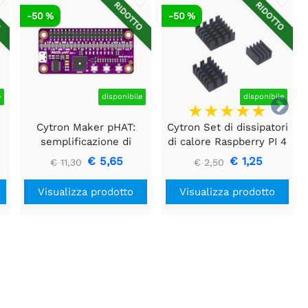
O
RIDOTTO
RIDOTTO
-50 %
-50 %
e
disponibile
disponibile

Cytron Maker pHAT:
Cytron Set di dissipatori
semplificazione di
di calore Raspberry PI 4
Raspberry Pi per
(3 pezzi) nero
€ 5,65
€ 1,25
€ 11,30
€ 2,50
education
Visualizza prodotto
Visualizza prodotto