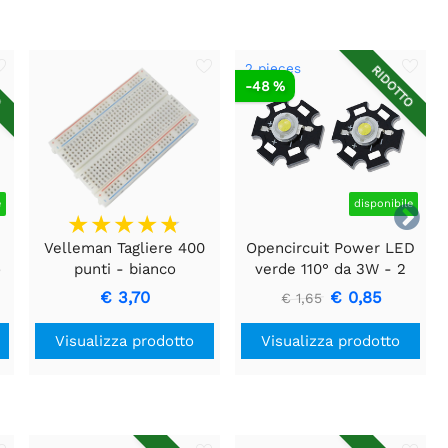
2 pieces
O
RIDOTTO
-48 %
e
disponibile

Velleman Tagliere 400
Opencircuit Power LED
o
punti - bianco
verde 110° da 3W - 2
pezzi
€ 3,70
€ 0,85
€ 1,65
Visualizza prodotto
Visualizza prodotto