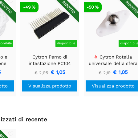
IDOTTO
RIDOTTO
RIDOTT
-49 %
-50 %
ponibile
disponibile
disponibil
vo e
Cytron Perno di
Cytron Rotella
one
intestazione PC104
universale della sfera
o
(2x20)
dell'acciaio W420
5
€ 1,05
€ 1,05
€ 2,05
€ 2,10
otto
Visualizza prodotto
Visualizza prodotto
izzati di recente