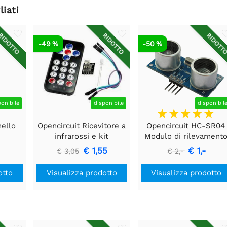
liati
IDOTTO
RIDOTTO
RIDOTT
-49 %
-50 %
ponibile
disponibile
disponibil
nello
Opencircuit Ricevitore a
Opencircuit HC-SR04
infrarossi e kit
Modulo di rilevament
telecomando
della distanza ad
€ 1,55
€ 1,-
€ 3,05
€ 2,-
ultrasuoni
otto
Visualizza prodotto
Visualizza prodotto