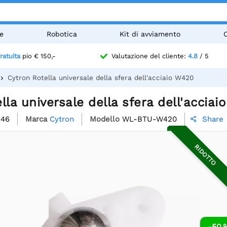
e
Robotica
Kit di avviamento
ratuita
pio € 150,-
Valutazione del cliente:
4.8
/ 5
Cytron Rotella universale della sfera dell'acciaio W420
lla universale della sfera dell'accia
246
Marca
Cytron
Modello
WL-BTU-W420
Share

RIDOTTO
-50 