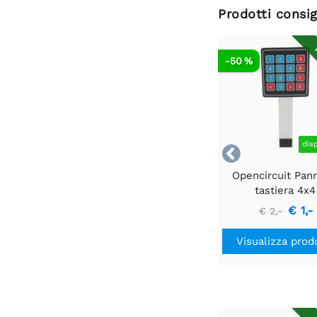
Prodotti consig
R
-50 %
dis

Opencircuit Pan
tastiera 4x4
€ 1,-
€ 2,-
Visualizza prod