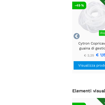
R
-49 %
dis

Cytron Coprica
guaina di gesti
16mm 1 metr
€ 1,1
€ 2,25
Visualizza prod
Elementi visual