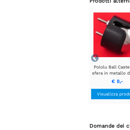
Prodotti altern

Pololu Ball Caste
sfera in metallo d
€ 8,-
Visualizza prod
Domande dei cl