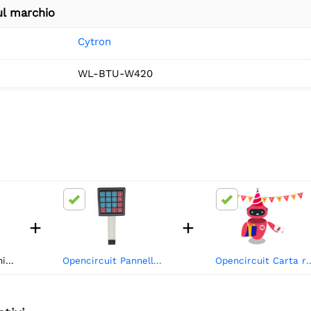
ul marchio
Cytron
WL-BTU-W420
+
+
W420
Opencircuit Pannello tastiera 4x4
Opencircuit Ca