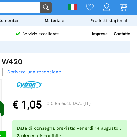
Computer
Materiale
Prodotti stagionali
Imprese
Contatto
Servizio eccellente
io W420
Scrivere una recensione
€ 1,05
€ 0,85
escl. I.V.A. (IT)
Data di consegna prevista: venerdì 14 augusto .
3
pieces
disponibile
%