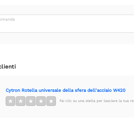
domanda
clienti
Cytron Rotella universale della sfera dell'acciaio W420
★
★
★
★
★
Fai clic su una stella per lasciare la tua r