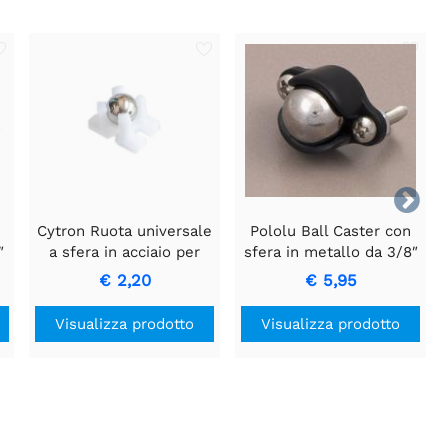

Cytron Ruota universale
Pololu Ball Caster con
″
a sfera in acciaio per
sfera in metallo da 3/8″
vuoto MBot N20
€ 2,20
€ 5,95
Visualizza prodotto
Visualizza prodotto